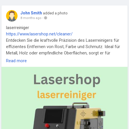
John Smith
added a photo
8 months ago
-
laserreiniger
https://www.lasershop.net/cleaner/
Entdecken Sie die kraftvolle Präzision des Laserreinigers für
effizientes Entfernen von Rost, Farbe und Schmutz. Ideal für
Metall, Holz oder empfindliche Oberflächen, sorgt er für
saubere Ergebnisse ohne Chemikalien. Perfekt für Industrie,
Read more
Handwerk und Restaurierung, spart Zeit und Aufwand bei
jeder Reinigung.
#Laserreiniger
#Rostentfernung
#Metallreinigung
#Oberflächenpflege
#Industriereinigung
#Restaurierung
#Umweltfreundlich
#Effizient
#Handwerk
#SaubereOberflächen