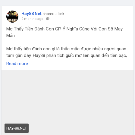
Hay88 Net
shared a link
9 months ago
-
Mơ Thấy Tiền Đánh Con Gì? Ý Nghĩa Cùng Với Con Số May
Mắn
Mơ thấy tiền đánh con gì là thắc mắc được nhiều người quan
tâm gần đây. Hay88 phân tích giấc mơ liên quan đến tiền bạc,
vừa giúp hiểu ý nghĩa vừa gợi ý những con số lô may mắn, chi
Read more
tiết được trình bày trong bài viết sau.
Xem thêm:
https://hay-88.net/mo-thay-tien-danh-con-gi/
#Hay88
#Hay88com
#NhaCaiHay88
#mothaytiendanhcongi
HAY-88.NET