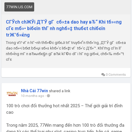
77WIN.US.COM
CГЎch chЖЎi Д‘ГЎ gГ cб»±a dao hay вЂ“ Khi tб»«ng
cГє mб»• biбєїn thГ nh nghб»‡ thuбє­t chiбєїn
trЖ°б»ќng
Trong vГґ vГ n hГ¬nh thб»©c giбєЈi trГ­ truyб»Ѓn thб»‘ng, Д‘ГЎ gГ cб»±a
dao nб»•i bбє­t bб»џi sб»± khб»‘c liб»‡t vГ tб»‘c Д‘б»™. KhГґng cГІn lГ
nhб»Їng mГ n вЂњvбє§n gГ вЂќ kГ©o dГ i hГ ng giб»ќ, chб»‰ mб»™t
cГє
0 Comments
Nhà Cái 77win
shared a link
10 months ago
-
100 trò chơi đổi thưởng hot nhất 2025 – Thế giới giải trí đỉnh
cao
Trong năm 2025, 77Win mang đến hơn 100 trò đổi thưởng đa
dạng từ các thể loại như slot, casino trực tiếp, bắn cá, game