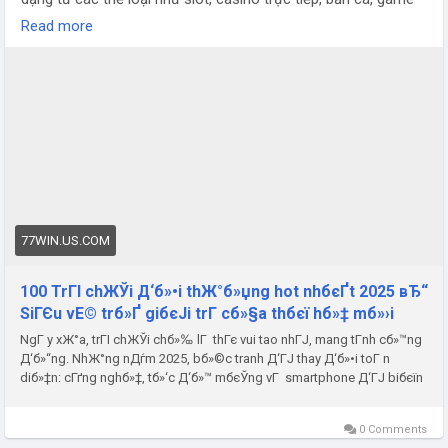
bài, thể thao ảo và nhiều hơn nữa. Dù bạn thích trải nghiệm
Read more
nhẹ nhàng hay thách thức cao, đều có lựa chọn phù hợp để
thử vận may và giải trí tối ưu.
Xem thêm:
https://77win.us.com/100-tro-choi-doi-thuong-
hot-nhat-2025/
#77win
#nhacai77win
#game77win
#100trochoidoithuonghotnhat2025
77WIN.US.COM
100 TrГІ chЖЎi Д‘б»•i thЖ°б»џng hot nhбєҐt 2025 вЂ“
SiГЄu vЕ© trб»Ґ giбєЈi trГ­ cб»§a thбєї hб»‡ mб»›i
NgГ y xЖ°a, trГІ chЖЎi chб»‰ lГ thГє vui tao nhГЈ, mang tГ­nh cб»™ng
Д‘б»“ng. NhЖ°ng nДѓm 2025, bб»©c tranh Д‘ГЈ thay Д‘б»•i toГ n
diб»‡n: cГґng nghб»‡, tб»‘c Д‘б»™ mбєЎng vГ smartphone Д‘ГЈ biбєїn
0 Comments