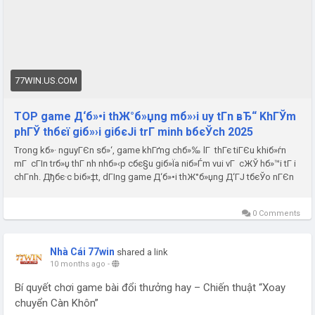
#77win
#nhacai77win
#game77win
#topgamedoithuongmoiuytin
77WIN.US.COM
TOP game Д‘б»•i thЖ°б»џng mб»›i uy tГ­n вЂ“ KhГЎm
phГЎ thбєї giб»›i giбєЈi trГ­ minh bбєЎch 2025
Trong kб»· nguyГЄn sб»‘, game khГґng chб»‰ lГ thГє tiГЄu khiб»ѓn
mГ cГІn trб»џ thГ nh nhб»‹p cбє§u giб»Їa niб»Ѓm vui vГ cЖЎ hб»™i tГ i
chГ­nh. Дђбє·c biб»‡t, dГІng game Д‘б»•i thЖ°б»џng Д‘ГЈ tбєЎo nГЄn
0 Comments
Nhà Cái 77win
shared a link
10 months ago
-
Bí quyết chơi game bài đổi thưởng hay – Chiến thuật “Xoay
chuyển Càn Khôn”