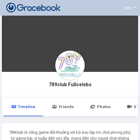
Join
789club Fullcelebs
Timeline
Friends
Photos
Vi
789club là cổng game đổi thưởng với bộ sưu tập trò chơi phong phú,
từ game bài, xí ngầu đến xóc đĩa, mang đến cho người chơi những