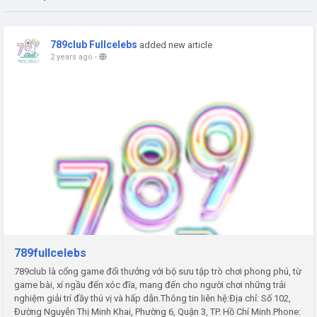
789club Fullcelebs
added new article
2 years ago
-
789fullcelebs
789club là cổng game đổi thưởng với bộ sưu tập trò chơi phong phú, từ
game bài, xí ngầu đến xóc đĩa, mang đến cho người chơi những trải
nghiệm giải trí đầy thú vị và hấp dẫn.Thông tin liên hệ:Địa chỉ: Số 102,
Đường Nguyễn Thị Minh Khai, Phường 6, Quận 3, TP. Hồ Chí Minh.Phone: