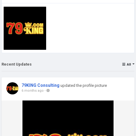
Recent Updates
All
79KING Consulting
updated the profile picture
6 months ago
-