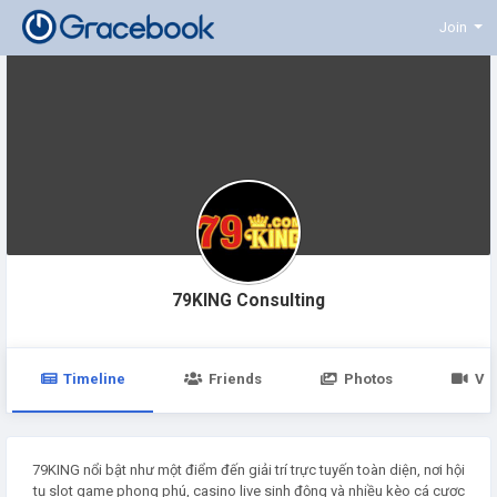
Join
79KING Consulting
Timeline
Friends
Photos
Vi
79KING nổi bật như một điểm đến giải trí trực tuyến toàn diện, nơi hội
tụ slot game phong phú, casino live sinh động và nhiều kèo cá cược