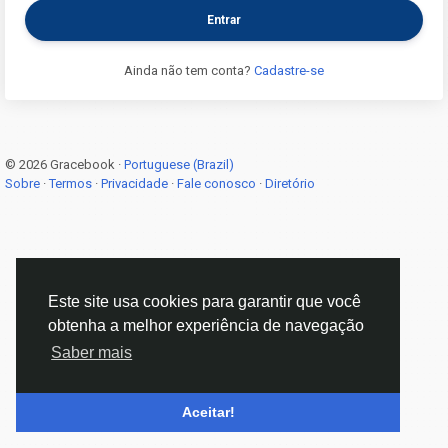
Entrar
Ainda não tem conta?
Cadastre-se
© 2026 Gracebook ·
Portuguese (Brazil)
Sobre
·
Termos
·
Privacidade
·
Fale conosco
·
Diretório
Este site usa cookies para garantir que você
obtenha a melhor experiência de navegação
Saber mais
Aceitar!