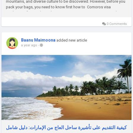
mountains, and diverse culture to be discovered. However, before you
pack your bags, you need to know first how to Comoros visa
application from Dubai. Why Visit Comoros? Comoros is a paradise...
0 Comments
Baanu Maimoona
added new article
a year ago
-
كيفية التقديم على تأشيرة ساحل العاج من الإمارات: دليل شامل