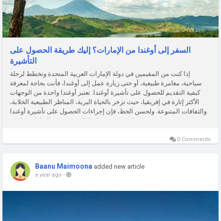
السفر إلى أوغندا من الإمارات؟ إليك طريقة الحصول على
التأشيرة
إذا كنت من المقيمين في دولة الإمارات العربية المتحدة وتخطط لرحلة
سياحية، مغامرة طبيعية، أو حتى زيارة عمل إلى أوغندا، فأنت بحاجة لمعرفة
كيفية التقديم للحصول على تأشيرة أوغندا. تعتبر أوغندا واحدة من الوجهات
الأكثر إثارة في إفريقيا، حيث تزخر بالحياة البرية، المناظر الطبيعية الخلابة،
والثقافات المتنوعة. ولحسن الحظ، فإن إجراءات الحصول على تأشيرة أوغندا
سهلة وميسّرة، خاصةً للمقيمين في الإمارات. ما هي...
0 Comments
Baanu Maimoona
added new article
a year ago
-