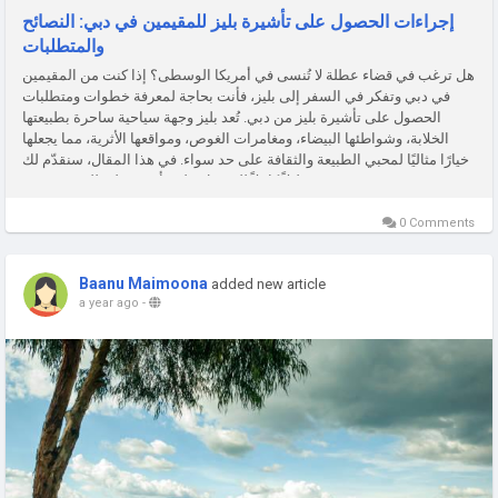
إجراءات الحصول على تأشيرة بليز للمقيمين في دبي: النصائح
والمتطلبات
هل ترغب في قضاء عطلة لا تُنسى في أمريكا الوسطى؟ إذا كنت من المقيمين
في دبي وتفكر في السفر إلى بليز، فأنت بحاجة لمعرفة خطوات ومتطلبات
الحصول على تأشيرة بليز من دبي. تُعد بليز وجهة سياحية ساحرة بطبيعتها
الخلابة، وشواطئها البيضاء، ومغامرات الغوص، ومواقعها الأثرية، مما يجعلها
خيارًا مثاليًا لمحبي الطبيعة والثقافة على حد سواء. في هذا المقال، سنقدّم لك
دليلاً كاملاً للحصول على تأشيرة بليز للمقيمين في...
0 Comments
Baanu Maimoona
added new article
a year ago
-