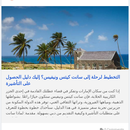
التخطيط لرحلة إلى سانت كيتس ونيفيس؟ إليك دليل الحصول
على التأشيرة
إذا كنت من سكان الإمارات وتفكر في قضاء عطلتك القادمة في إحدى الجزر
الكاريبية الخلابة، فإن سانت كيتس ونيفيس ستكون خيارًا رائعًا. بشواطئها
الذهبية، ومياهها الفيروزية، وتراثها الثقافي الغني، توفر هذه الدولة المكونة من
جزيرتين تجربة سفر متميزة. في هذا الدليل، سنأخذك خطوة بخطوة للتعرف
على متطلبات التأشيرة وكيفية التقديم من دبي بسهولة. مقدمة: لماذا سانت
كيتس ونيفيس؟ تجمع سانت كيتس ونيفيس بين الطبيعة...
0 Comments