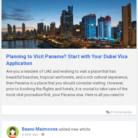
Planning to Visit Panama? Start with Your Dubai Visa
Application
Are you a resident of UAE and wishing to visit a place that has
beautiful beaches, tropical rainforests, and a rich cultural experience,
then Panama is a place that you should consider visiting. However,
prior to booking the flights and hotels, it is crucial to take care of the
most vital procedure first, your Panama visa. Here is all you need to
know when you are traveling to UAE, how to Apply...
0 Comments
Baanu Maimoona
added new article
a year ago
-