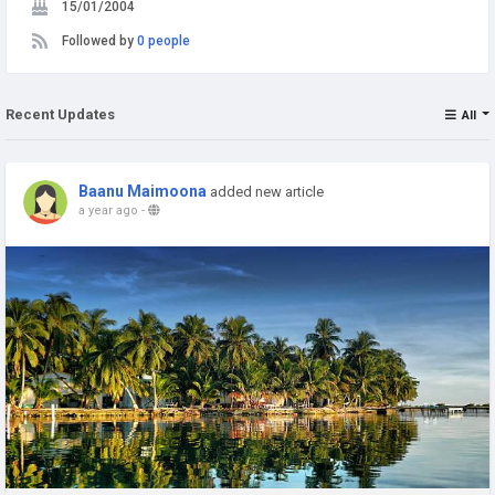
15/01/2004
Followed by
0 people
Recent Updates
All
Baanu Maimoona
added new article
a year ago
-