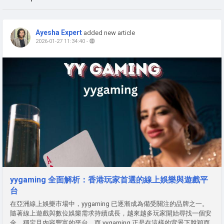
Ayesha Expert
added new article
2026-01-27 11:34:40
-
yygaming 全面解析：香港玩家首選的線上娛樂與遊戲平
台
在亞洲線上娛樂市場中，yygaming 已逐漸成為備受關注的品牌之一。
隨著線上遊戲與數位娛樂需求持續成長，越來越多玩家開始尋找一個安
全、穩定且內容豐富的平台，而 yygaming 正是在這樣的背景下脫穎而