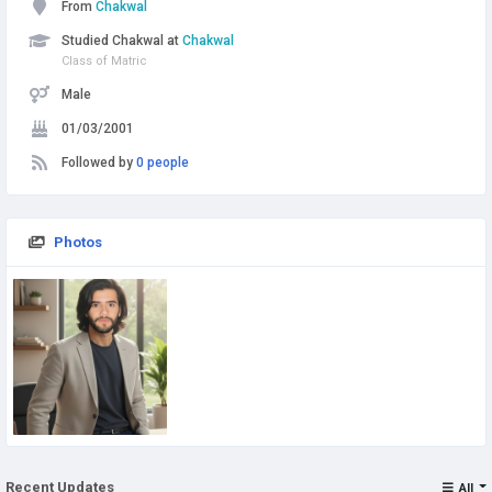
From
Chakwal
Studied Chakwal at
Chakwal
Class of Matric
Male
01/03/2001
Followed by
0 people
Photos
Recent Updates
All