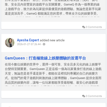
靠、安全且內容豐富的遊戲平台至關重要。GameQ 作為一個專業的線
上遊戲平台，致力於為玩家提供最優質的遊戲體驗。無論您是新手玩家
還是資深高手，GameQ 都能滿足您的需求，帶來全方位的娛樂享受。
GameQ 的特色服務 1. 多元化的遊戲選擇 GameQ 提供了廣泛的遊戲種
類，包括角色扮演、策略、動作、競技和休閒遊戲。玩家可以在同一平
台上找到不同風格的遊戲，無需在多個網站之間切換，提升遊戲體驗的
0 Comments
便利性與連貫性。每款遊戲都經過精心挑選，確保高品質和公平性。 2.
安全可靠的遊戲環境 在線上遊戲平台中，玩家最關心的問題之一就是安
Ayesha Expert
added new article
全性。GameQ...
2026-01-27 07:26:44
-
GamQueen：打造極致線上娛樂體驗的首選平台
在現今數位娛樂的世界中，選擇一個可靠、安全且多元化的線上娛樂平
台變得至關重要。GamQueen 正是這樣一個為玩家量身打造的線上遊戲
天堂，無論您是老手還是新手，都能在這裡找到專屬於自己的娛樂方
式。從熱門的電子遊戲到刺激的線上賭博體驗，GamQueen 提供全面而
高品質的娛樂內容，讓每一位玩家都能享受最順暢、最安心的遊戲環
境。 安全可靠的遊戲平台 在選擇線上娛樂平台時，安全性始終是玩家
最關注的重點。GamQueen 採用頂尖的加密技術，確保每一位用戶的個
人資料和財務信息都受到嚴格保護。不僅如此，平台所有遊戲均經過專
0 Comments
業審核，公平公正，保證每位玩家都能在安全的環境下盡情娛樂。 除了
技術層面的保障，GamQueen 還提供 24 小時專業客服支援。無論遇到