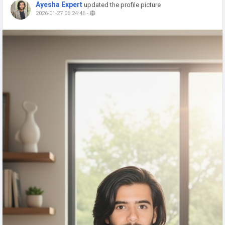
Ayesha Expert
updated the profile picture
任何問題或疑問，玩家都能隨時獲得即時協助，讓遊戲過程更加安心、
2026-01-27 06:24:46
-
順暢。這種高度的安全性和專業服務，使得 GamQueen...