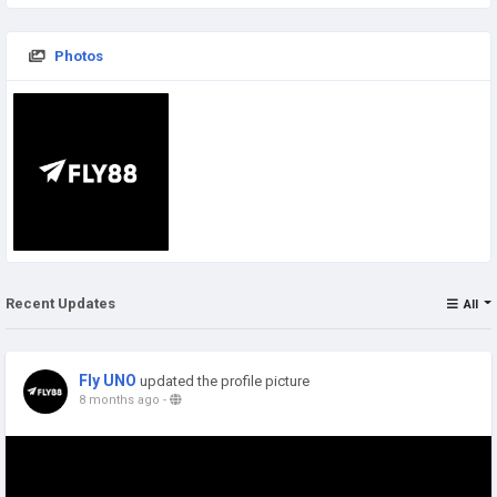
Photos
Recent Updates
All
Fly UNO
updated the profile picture
8 months ago
-