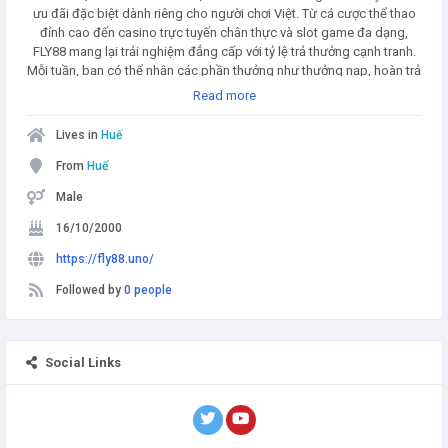
ưu đãi đặc biệt dành riêng cho người chơi Việt. Từ cá cược thể thao
đỉnh cao đến casino trực tuyến chân thực và slot game đa dạng,
FLY88 mang lại trải nghiệm đẳng cấp với tỷ lệ trả thưởng cạnh tranh.
Mỗi tuần, bạn có thể nhận các phần thưởng như thưởng nạp, hoàn trả
không giới hạn và các sự kiện hấp dẫn khác. Đăng ký ngay tại
Read more
fly88.uno để nhận thưởng liền tay và bắt đầu hành trình cá cược hiệu
quả! Thông tin liên hệ Fly88: Website: https://fly88.uno Hotline:
Lives in
Huế
0934818283 Email: fly88uno@gmail.com Địa chỉ: 64 Hoàng Quốc
Việt, An Đông, Huế, Thành phố Huế, Việt Nam Hashtags: #fly88
From
Huế
#fly88com #fly88bet #fly88dangnhap #fly88okvip #trangchufly88
Male
#nhacaifly88 Các trang mạng xã hội khác của Fly88:
16/10/2000
https://fly88.uno/
Followed by
0 people
Social Links