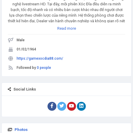
nghệ livestream HD. Tại đây, mỗi phiên Xóc Đĩa đều diễn ra minh
bạch, tốc độ nhanh và có nhiều bàn cược khác nhau để người chơi
lựa chọn theo chiến lược của riêng mình. Hệ thống phòng chơi được
thiết kế hiện đại, Dealer vận hành chuyên nghiệp và không gian rõ nét
mang lại trải nghiệm như đang tham gia trực tiếp tại một casino thực
Read more
thụ. Ngoài Xóc Đĩa, nền tảng còn tích hợp nhiều trò chơi đối kháng
hấp dẫn giúp tăng thêm sự lựa chọn cho người chơi thích cảm giác
Male
hồi hộp và giải trí có thưởng. Thông tin liên hệ: Website:
https://gamexocdia88.com/ Email: support@gamexocdia88.com
01/02/1964
Hotline: 0931 552 704 Địa chỉ: 56 Cách Mạng Tháng 8, Quận 10, TP. Hồ
https://gamexocdia88.com/
Chí Minh #gamexocdia88 #xocdia88 #xocdiatructuyen #gamexocdia
#xocdiadoithuong #choixocdia #xocdiala #livexocdia #gamebai88
Followed by
0 people
#xocdiaonline #gamexocdia2025 Website:
https://gamexocdia88.com/. Phone: 0931 552 704. Address: 56 Cách
Mạng Tháng 8, Quận 10, TP. Hồ Chí Minh.
Social Links
Photos