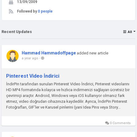
13/09/2009
Followed by
0 people
Recent Updates
All
Hammad Hammadoffpage
added new article
a year ago
-
Pinterest Video İndirici
İndirPin tarafından sunulan Pinterest Video İndirici, Pinterest videolarını
HD MP4 formatında kolayca ve hızlıca indirmenizi sağlayan ücretsiz bir
çevrimiçi araçtır. Android, Windows veya iOS kullanıyor olmanız fark
etmez, video doğrudan cihazınıza kaydedilir. Ayrıca, İndirPin Pinterest
Fotoğrafları, GIF’ler ve Karusel pinlerini (yani Idea Pins veya Story...
0 Comments