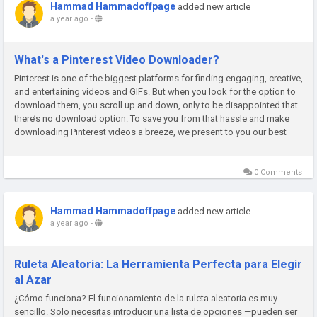
Hammad Hammadoffpage
added new article
a year ago
-
What's a Pinterest Video Downloader?
Pinterest is one of the biggest platforms for finding engaging, creative,
and entertaining videos and GIFs. But when you look for the option to
download them, you scroll up and down, only to be disappointed that
there’s no download option. To save you from that hassle and make
downloading Pinterest videos a breeze, we present to you our best
Pinterest video downloader....
0 Comments
Hammad Hammadoffpage
added new article
a year ago
-
Ruleta Aleatoria: La Herramienta Perfecta para Elegir
al Azar
¿Cómo funciona? El funcionamiento de la ruleta aleatoria es muy
sencillo. Solo necesitas introducir una lista de opciones —pueden ser