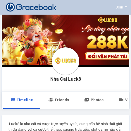
Join
Nha Cai Luck8
Timeline
Friends
Photos
Vi
Luck8 là nhà cái cá cược trực tuyến uy tín, cung cấp hệ sinh thái giải
trí đa dạng với cá cược thể thao, casino trực tiếp, slot game hấp dẫn