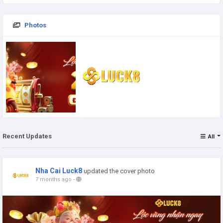
Photos
Recent Updates
All
Nha Cai Luck8
updated the cover photo
7 months ago
-