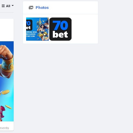
All
Photos
ments