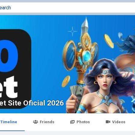
t Site Oficial 2026
Timeline
Friends
Photos
Videos