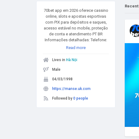
Recent
70bet app em 2026 oferece cassino
online, slots e apostas esportivas
com PIX para depósitos e saques,
acesso estável no mobile, proteção
de conta e atendimento PT BR
Informações detalhadas: Telefone:
(+55) 1541 8246795 E-mail:
Read more
manse.uk.com@gmail.com Website:
https://manse.uk.com Endereço: SIA
Lives in
Hà Nội
Trecho 10 - Plano Piloto, Brasília - DF,
71200-100, Brazil #70Bet
Male
#70BetBrasil #70BetOnline
04/03/1998
#70BetApp
https://manse.uk.com
Followed by
0 people