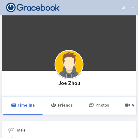
Join
Joe Zhou
Timeline
Friends
Photos
Vi
Male