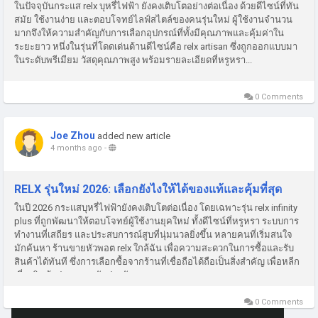
ในปัจจุบันกระแส relx บุหรี่ไฟฟ้า ยังคงเติบโตอย่างต่อเนื่อง ด้วยดีไซน์ที่ทัน
สมัย ใช้งานง่าย และตอบโจทย์ไลฟ์สไตล์ของคนรุ่นใหม่ ผู้ใช้งานจำนวน
มากจึงให้ความสำคัญกับการเลือกอุปกรณ์ที่ทั้งมีคุณภาพและคุ้มค่าใน
ระยะยาว หนึ่งในรุ่นที่โดดเด่นด้านดีไซน์คือ relx artisan ซึ่งถูกออกแบบมา
ในระดับพรีเมียม วัสดุคุณภาพสูง พร้อมรายละเอียดที่หรูหรา...
0 Comments
Joe Zhou
added new article
4 months ago
-
RELX รุ่นใหม่ 2026: เลือกยังไงให้ได้ของแท้และคุ้มที่สุด
ในปี 2026 กระแสบุหรี่ไฟฟ้ายังคงเติบโตต่อเนื่อง โดยเฉพาะรุ่น relx infinity
plus ที่ถูกพัฒนาให้ตอบโจทย์ผู้ใช้งานยุคใหม่ ทั้งดีไซน์ที่หรูหรา ระบบการ
ทำงานที่เสถียร และประสบการณ์สูบที่นุ่มนวลยิ่งขึ้น หลายคนที่เริ่มสนใจ
มักค้นหา ร้านขายหัวพอต relx ใกล้ฉัน เพื่อความสะดวกในการซื้อและรับ
สินค้าได้ทันที ซึ่งการเลือกซื้อจากร้านที่เชื่อถือได้ถือเป็นสิ่งสำคัญ เพื่อหลีก
เลี่ยงสินค้าปลอมและรับประกันคุณภาพ...
0 Comments