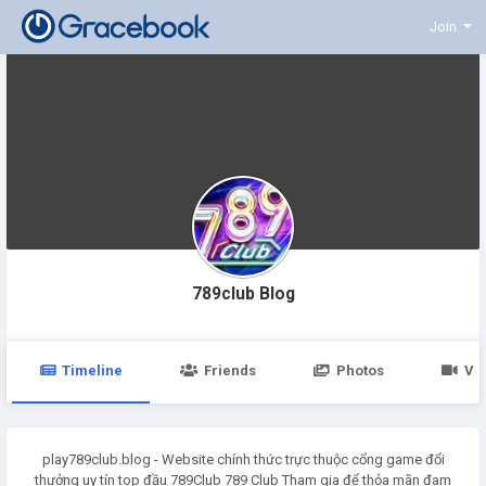
Join
789club Blog
Timeline
Friends
Photos
Vi
play789club.blog - Website chính thức trực thuộc cổng game đổi
thưởng uy tín top đầu 789Club 789 Club Tham gia để thỏa mãn đam