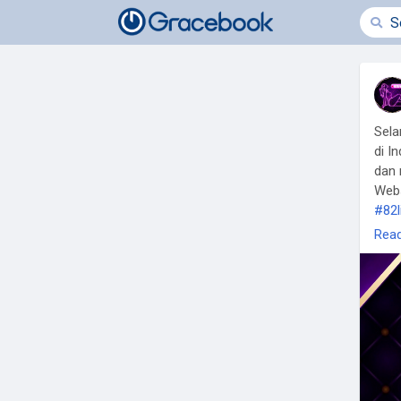
Sela
di I
dan 
Webs
#82l
Rea