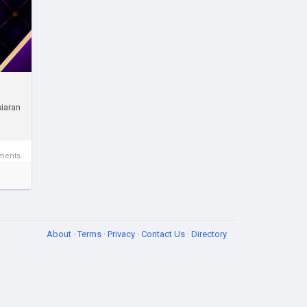
siaran
ments
About
·
Terms
·
Privacy
·
Contact Us
·
Directory