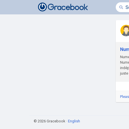
Num
Numer
Numér
indép
juste
Pleas
© 2026 Gracebook ·
English