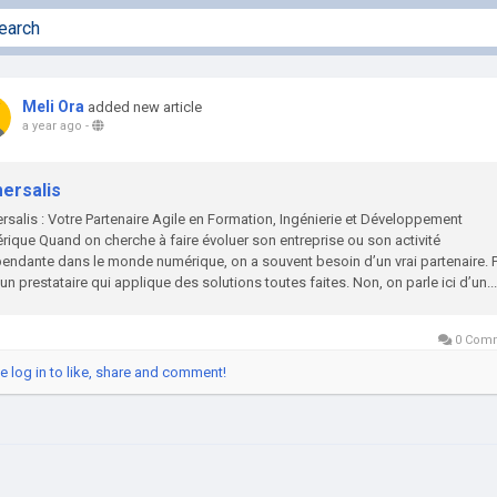
Meli Ora
added new article
a year ago
-
ersalis
salis : Votre Partenaire Agile en Formation, Ingénierie et Développement
ique Quand on cherche à faire évoluer son entreprise ou son activité
endante dans le monde numérique, on a souvent besoin d’un vrai partenaire. 
 un prestataire qui applique des solutions toutes faites. Non, on parle ici d’un...
0 Com
e log in to like, share and comment!