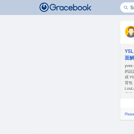
YS
面
yve
的設
或 
背包，
Lo
品牌
是單
還是
對於都
Pleas