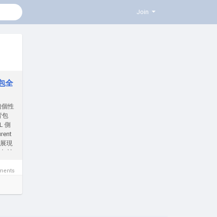
Join
條包全
膽個性
背包
 側
ent
，展現
，無論
雅米色
神器
ments