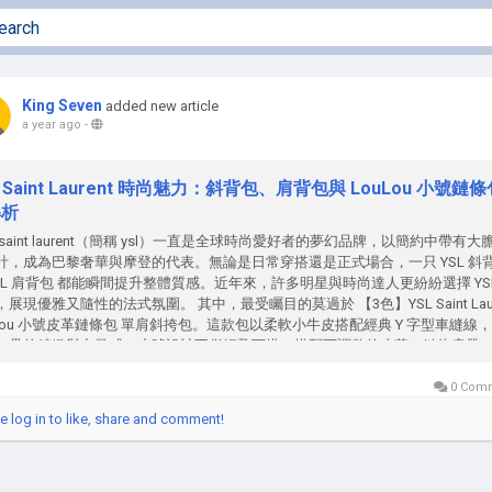
King Seven
added new article
a year ago
-
L Saint Laurent 時尚魅力：斜背包、肩背包與 LouLou 小號鏈
解析
s saint laurent（簡稱 ysl）一直是全球時尚愛好者的夢幻品牌，以簡約中帶有大
計，成為巴黎奢華與摩登的代表。無論是日常穿搭還是正式場合，一只 YSL 斜
YSL 肩背包 都能瞬間提升整體質感。近年來，許多明星與時尚達人更紛紛選擇 YSL
展現優雅又隨性的法式氛圍。 其中，最受矚目的莫過於 【3色】YSL Saint Laur
uLou 小號皮革鏈條包 單肩斜挎包。這款包以柔軟小牛皮搭配經典 Y 字型車縫線
一貫的精緻與力量感。小號設計不僅輕盈百搭，搭配可調整的皮革＋鏈條肩帶
肩、斜背或手拿皆能展現不同風格。加上多色選擇，無論你偏愛沉穩黑色、優
高調酒紅，都能找到符合個人風格的完美搭配。 YSL 斜背包：日常穿搭的時尚
0 Com
市女性而言，ysl 斜背包...
e log in to like, share and comment!