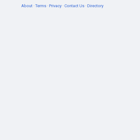
About
·
Terms
·
Privacy
·
Contact Us
·
Directory