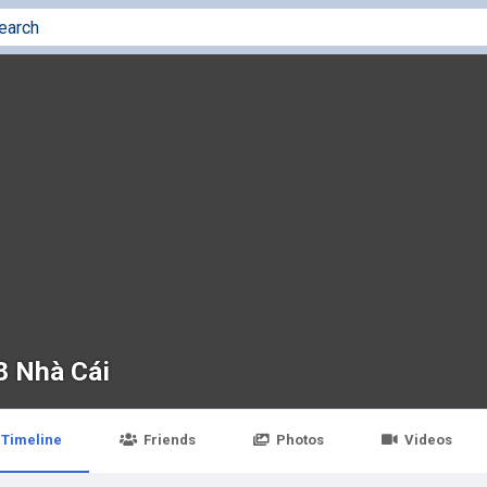
8 Nhà Cái
Timeline
Friends
Photos
Videos