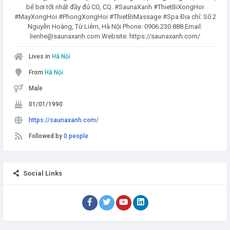
bể bơi tốt nhất đầy đủ CO, CQ. #SaunaXanh #ThietBiXongHoi
#MayXongHoi #PhongXongHoi #ThietBiMassage #Spa Địa chỉ: Số 2
Nguyễn Hoàng, Từ Liêm, Hà Nội Phone: 0906 230 888 Email:
lienhe@saunaxanh.com Website: https://saunaxanh.com/
Lives in
Hà Nội
From
Hà Nội
Male
01/01/1990
https://saunaxanh.com/
Followed by
0 people
Social Links