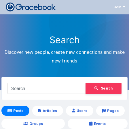
Join
Search
Discover new people, create new connections and make
new friends
Search
Posts
Articles
Users
Pages
Groups
Events