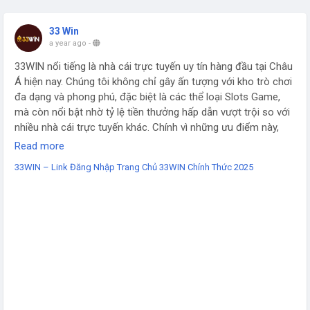
33 Win
a year ago
-
33WIN nổi tiếng là nhà cái trực tuyến uy tín hàng đầu tại Châu
Á hiện nay. Chúng tôi không chỉ gây ấn tượng với kho trò chơi
đa dạng và phong phú, đặc biệt là các thể loại Slots Game,
mà còn nổi bật nhờ tỷ lệ tiền thưởng hấp dẫn vượt trội so với
nhiều nhà cái trực tuyến khác. Chính vì những ưu điểm này,
33win luôn là lựa chọn hàng đầu của cộng đồng người chơi.
Read more
#33win
#nhacai33win
#trangchu33win
#33win90
33WIN – Link Đăng Nhập Trang Chủ 33WIN Chính Thức 2025
Thông tin liên hệ
Thương hiệu: 33win
Địa chỉ: Số 301 Lê Lai, Phường Đông Sơn, TP Thanh Hóa
440000
Website:
https://33win90.net/
Hotline: 0338 756 678
Email: contact@33win90.net