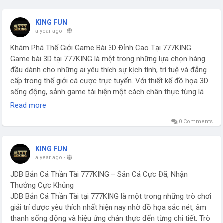
KING FUN
a year ago
-
Khám Phá Thế Giới Game Bài 3D Đỉnh Cao Tại 777KING
Game bài 3D tại 777KING là một trong những lựa chọn hàng
đầu dành cho những ai yêu thích sự kịch tính, trí tuệ và đẳng
cấp trong thế giới cá cược trực tuyến. Với thiết kế đồ họa 3D
sống động, sảnh game tái hiện một cách chân thực từng lá
bài, từng hiệu ứng hành động khiến người chơi có cảm giác
Read more
như đang ngồi tại một sòng bài thực thụ. Không chỉ nổi bật về
0 Comments
mặt hình ảnh, game bài 3D tại đây còn chinh phục người chơi
bởi giao diện thân thiện, dễ sử dụng, giúp cả người mới lẫn
game thủ kỳ cựu đều nhanh chóng làm quen và nhập cuộc.
KING FUN
Hệ thống trò chơi đa dạng là một điểm cộng lớn, khi người
a year ago
-
chơi có thể lựa chọn từ những trò chơi kinh điển như Poker,
JDB Bắn Cá Thần Tài 777KING – Săn Cá Cực Đã, Nhận
Blackjack, Tiến lên miền Nam, Phỏm cho đến Mậu binh. Mỗi
Thưởng Cực Khủng
trò đều được đầu tư kỹ lưỡng về mặt luật chơi, hiệu ứng cũng
JDB Bắn Cá Thần Tài tại 777KING là một trong những trò chơi
như tính năng, mang lại trải nghiệm cá cược hấp dẫn và không
giải trí được yêu thích nhất hiện nay nhờ đồ họa sắc nét, âm
trùng lặp. Ngoài ra, 777KING còn thường xuyên tung ra nhiều
thanh sống động và hiệu ứng chân thực đến từng chi tiết. Trò