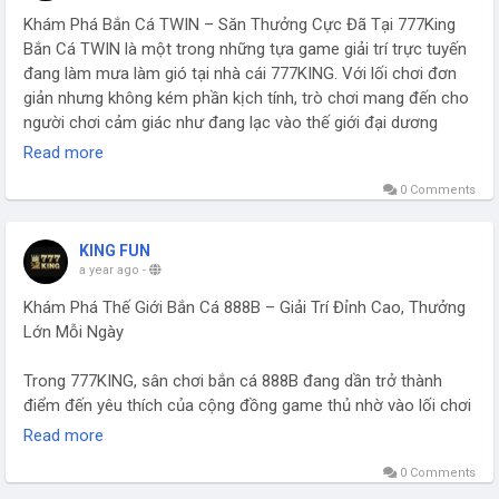
lĩnh hạ gục. Không chỉ nổi bật với đồ họa đẹp mắt, bắn cá
không thể nào quên cho bất kỳ ai đặt chân đến. Nếu bạn đang
Khám Phá Bắn Cá TWIN – Săn Thưởng Cực Đã Tại 777King
thần tài còn ghi điểm nhờ kho vũ khí đa dạng, hệ thống vật
tìm kiếm một sân chơi thể thao trực tuyến toàn diện, SBO thể
Bắn Cá TWIN là một trong những tựa game giải trí trực tuyến
phẩm hỗ trợ và các ưu đãi hàng tuần như tặng xu miễn phí,
thao 777KING chính là lựa chọn hoàn hảo.
đang làm mưa làm gió tại nhà cái 777KING. Với lối chơi đơn
nạp nhận thưởng hay các sự kiện quay số may mắn. Chính
Xem thêm:
https://777king.fun/
giản nhưng không kém phần kịch tính, trò chơi mang đến cho
những điều này đã giúp người chơi nâng cao khả năng chiến
Hashtag:
#777king
#777king_fun
#nha_cai_777king
người chơi cảm giác như đang lạc vào thế giới đại dương
thắng và gia tăng phần thưởng một cách đáng kể. Bên cạnh
#link_777king
#casino_777king
huyền ảo với muôn vàn sinh vật biển sinh động. Nhiệm vụ
Read more
đó, tựa game cũng yêu cầu người chơi có sự tính toán kỹ
chính của bạn là điều khiển súng bắn và săn các loài cá để
lưỡng về nguồn vốn và chiến thuật bắn, tránh lối chơi cảm tính
0 Comments
tích lũy điểm, từ đó quy đổi thành phần thưởng giá trị. Điểm
hay chỉ chăm chăm săn cá lớn. Việc duy trì phong độ ổn định
đặc biệt của Bắn Cá TWIN nằm ở đồ họa mượt mà, hiệu ứng
bằng cách kết hợp giữa cá lớn, cá nhỏ và thu thập vàng, kim
âm thanh sống động cùng hệ thống Boss cá "khủng" cực kỳ
KING FUN
cương là bí quyết giúp bạn trở thành cao thủ thực thụ. Nếu
hấp dẫn, hứa hẹn mang về những phần thưởng lớn nếu bạn đủ
a year ago
-
bạn đang tìm kiếm một sân chơi vừa giải trí, vừa kiếm được
kỹ năng hạ gục. Khi tham gia trò chơi, người chơi chỉ cần tải
phần thưởng giá trị, thì Bắn Cá Thần Tài tại 777King chắc chắn
Khám Phá Thế Giới Bắn Cá 888B – Giải Trí Đỉnh Cao, Thưởng
ứng dụng 777King, đăng ký tài khoản, nạp tiền và chọn phòng
là lựa chọn không thể bỏ qua.
Lớn Mỗi Ngày
chơi phù hợp để bắt đầu hành trình săn thưởng. Ngoài ra,
Xem thêm:
https://777king.fun/
game còn trang bị nhiều loại đạn đặc biệt và vật phẩm hỗ trợ
Xem thêm:
https://777king.fun/ban-ca-than-tai/
Trong 777KING, sân chơi bắn cá 888B đang dần trở thành
giúp bạn tăng sức mạnh trong mỗi lần ra khơi. Không chỉ là
Hashtag:
#777king
#777king_fun
#nha_cai_777king
điểm đến yêu thích của cộng đồng game thủ nhờ vào lối chơi
trò chơi giải trí đơn thuần, Bắn Cá TWIN còn là nơi để các
#link_777king
#casino_777king
hấp dẫn, đồ họa mãn nhãn cùng khả năng đổi thưởng vô cùng
Read more
cược thủ thử thách bản thân với những chiến thuật thông
hấp dẫn. Không còn cần đến trung tâm thương mại hay máy
minh và khả năng quan sát nhanh nhạy. Nếu bạn muốn tận
0 Comments
chơi game truyền thống, giờ đây người chơi chỉ cần một thiết
hưởng cảm giác hồi hộp, gay cấn trong từng phát bắn, đồng