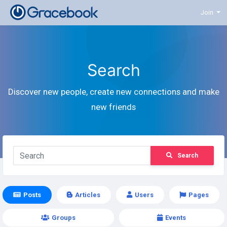
Join
Search
Discover new people, create new connections and make
new friends
Search
Posts
Articles
Users
Pages
Groups
Events