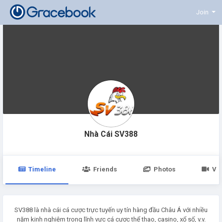
Join
Nhà Cái SV388
Timeline
Friends
Photos
Vi
SV388 là nhà cái cá cược trực tuyến uy tín hàng đầu Châu Á với nhiều
năm kinh nghiệm trong lĩnh vực cá cược thể thao, casino, xổ số, v.v.