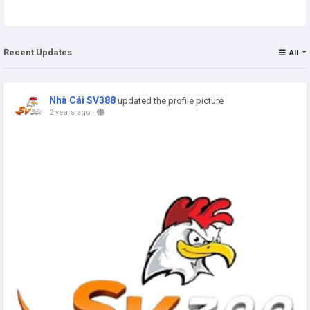
Recent Updates
All
Nhà Cái SV388
updated the profile picture
2 years ago
-