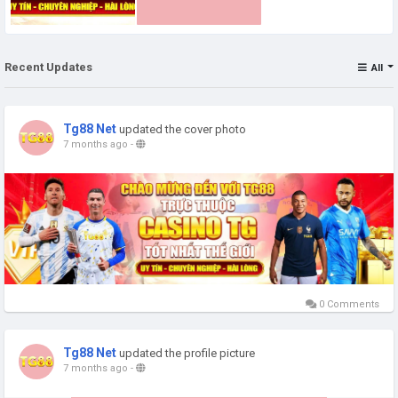
Recent Updates
All
Tg88 Net
updated the cover photo
7 months ago
-
0 Comments
Tg88 Net
updated the profile picture
7 months ago
-