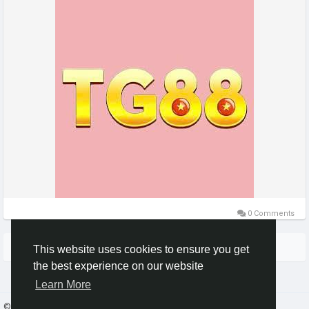
0 Comments
More Stories
This website uses cookies to ensure you get
the best experience on our website
Learn More
© 2026 Gracebook ·
English