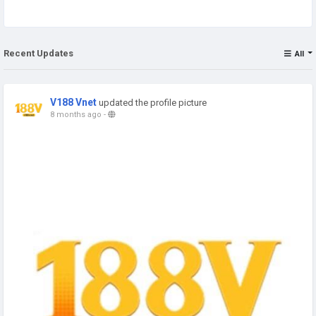
Recent Updates
All
V188 Vnet
updated the profile picture
8 months ago
-