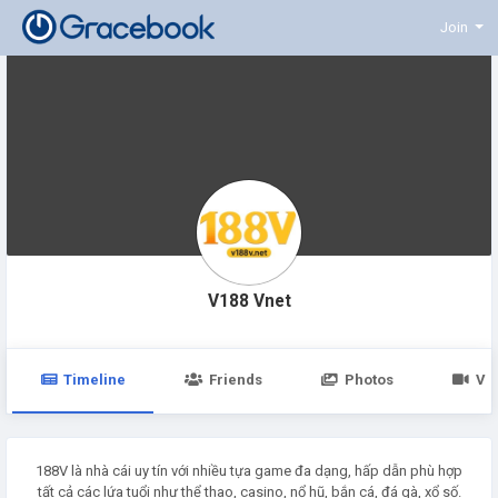
Join
V188 Vnet
Timeline
Friends
Photos
Vi
188V là nhà cái uy tín với nhiều tựa game đa dạng, hấp dẫn phù hợp
tất cả các lứa tuổi như thể thao, casino, nổ hũ, bắn cá, đá gà, xổ số.