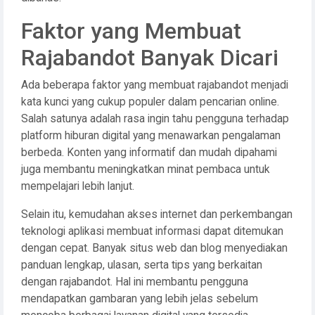
Faktor yang Membuat
Rajabandot Banyak Dicari
Ada beberapa faktor yang membuat rajabandot menjadi
kata kunci yang cukup populer dalam pencarian online.
Salah satunya adalah rasa ingin tahu pengguna terhadap
platform hiburan digital yang menawarkan pengalaman
berbeda. Konten yang informatif dan mudah dipahami
juga membantu meningkatkan minat pembaca untuk
mempelajari lebih lanjut.
Selain itu, kemudahan akses internet dan perkembangan
teknologi aplikasi membuat informasi dapat ditemukan
dengan cepat. Banyak situs web dan blog menyediakan
panduan lengkap, ulasan, serta tips yang berkaitan
dengan rajabandot. Hal ini membantu pengguna
mendapatkan gambaran yang lebih jelas sebelum