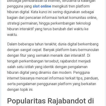
berbagai pembahasan di internet, terutama di kalangan
pengguna yang
slot online
mengikuti tren platform
hiburan digital. Kata kunci ini sering digunakan sebagai
bagian dari pencarian informasi terkait komunitas online,
strategi permainan, hingga perkembangan teknologi
hiburan interaktif yang terus berubah dari waktu ke
waktu.
Dalam beberapa tahun terakhir, dunia digital berkembang
dengan sangat cepat. Banyak platform baru bermunculan
dengan fitur yang semakin menarik dan interaktif. Di
tengah perkembangan tersebut, rajabandot menjadi
salah satu istilah yang identik dengan pengalaman
hiburan digital yang dinamis dan modern. Pengguna
internet biasanya mencari informasi terkait tips, panduan,
serta pengalaman penggunaan platform yang berkaitan
dengan topik ini.
Popularitas Rajabandot di