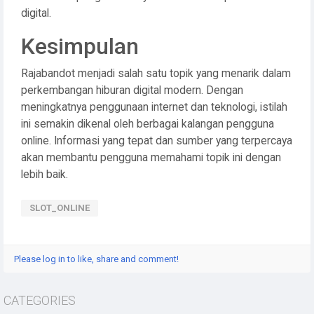
digital.
Kesimpulan
Rajabandot menjadi salah satu topik yang menarik dalam
perkembangan hiburan digital modern. Dengan
meningkatnya penggunaan internet dan teknologi, istilah
ini semakin dikenal oleh berbagai kalangan pengguna
online. Informasi yang tepat dan sumber yang terpercaya
akan membantu pengguna memahami topik ini dengan
lebih baik.
SLOT_ONLINE
Please log in to like, share and comment!
CATEGORIES