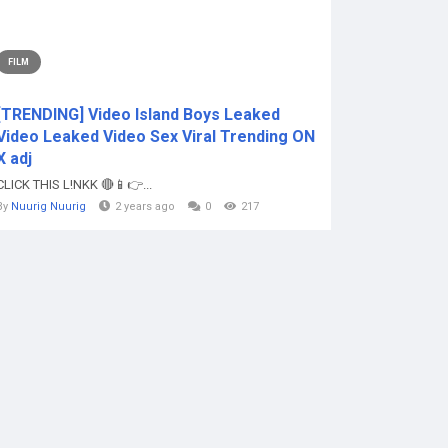
FILM
[TRENDING] Video Island Boys Leaked
Video Leaked Video Sex Viral Trending ON
X adj
CLICK THIS L!NKK 🔴📱👉...
By
Nuurig Nuurig
2 years ago
0
217