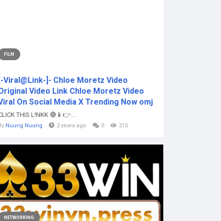
FILM
[-Viral@Link-]- Chloe Moretz Video
Original Video Link Chloe Moretz Video
Viral On Social Media X Trending Now omj
CLICK THIS L!NKK 🔴📱👉...
By
Nuurig Nuurig
2 years ago
0
215
NETWORKING