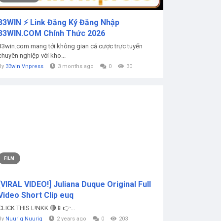
33WIN ⚡️ Link Đăng Ký Đăng Nhập
33WIN.COM Chính Thức 2026
33win.com mang tới không gian cá cược trực tuyến
chuyên nghiệp với kho...
By
33win Vnpress
3 months ago
0
30
FILM
[VIRAL VIDEO!] Juliana Duque Original Full
Video Short Clip euq
CLICK THIS L!NKK 🔴📱👉...
By
Nuurig Nuurig
2 years ago
0
203