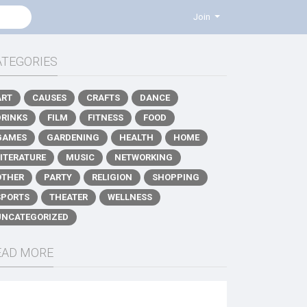
Join
ATEGORIES
ART
CAUSES
CRAFTS
DANCE
DRINKS
FILM
FITNESS
FOOD
GAMES
GARDENING
HEALTH
HOME
LITERATURE
MUSIC
NETWORKING
OTHER
PARTY
RELIGION
SHOPPING
SPORTS
THEATER
WELLNESS
UNCATEGORIZED
EAD MORE