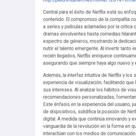
http://pelis.imdbfilm.net/movie/1261419/me
Central para el éxito de Netflix está su enfo
contenido. El compromiso de la compañía con
a series y películas aclamadas por la críti
dramas envolventes hasta comedias hilarante
espectro de géneros, mostrando la dedicació
nutrir el talento emergente. Al invertir tan
recién llegados, Netflix enriquece continuam
asegurando que siempre haya algo nuevo y e
Además, la interfaz intuitiva de Netflix y l
experiencia de visualización, facilitando qu
sus intereses. Al analizar los hábitos de visu
recomendaciones personalizadas, fomentando
Este énfasis en la experiencia del usuario, j
de dispositivos, solidifica la posición de Ne
digital. A medida que continúa innovando y e
vanguardia de la revolución en la forma en 
interactúan con los medios de comunicación