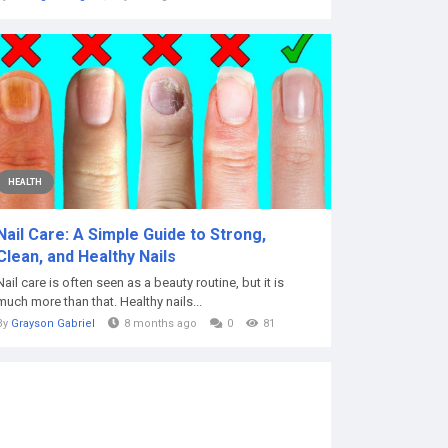
HEALTH
Nail Care: A Simple Guide to Strong,
Clean, and Healthy Nails
Nail care is often seen as a beauty routine, but it is
much more than that. Healthy nails...
By
Grayson Gabriel
8 months ago
0
81