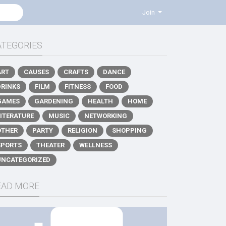
Join
ATEGORIES
ART
CAUSES
CRAFTS
DANCE
DRINKS
FILM
FITNESS
FOOD
GAMES
GARDENING
HEALTH
HOME
LITERATURE
MUSIC
NETWORKING
OTHER
PARTY
RELIGION
SHOPPING
SPORTS
THEATER
WELLNESS
UNCATEGORIZED
EAD MORE