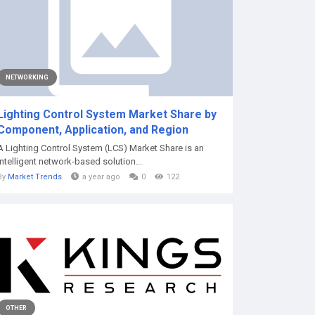
NETWORKING
Lighting Control System Market Share by
Component, Application, and Region
A Lighting Control System (LCS) Market Share is an
intelligent network-based solution...
By
Market Trends
a year ago
0
122
OTHER