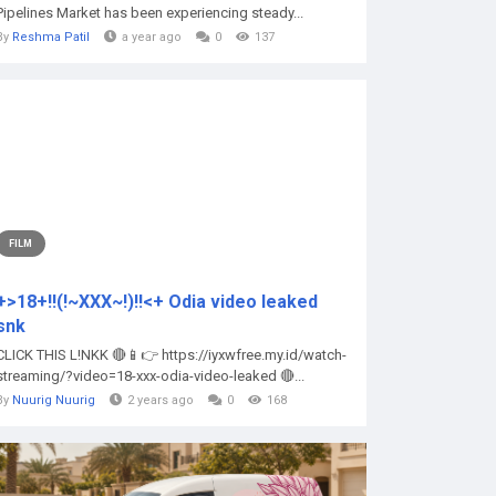
Pipelines Market has been experiencing steady...
By
Reshma Patil
a year ago
0
137
FILM
+>18+!!(!~XXX~!)!!<+ Odia video leaked
snk
CLICK THIS L!NKK 🔴📱👉 https://iyxwfree.my.id/watch-
streaming/?video=18-xxx-odia-video-leaked 🔴...
By
Nuurig Nuurig
2 years ago
0
168