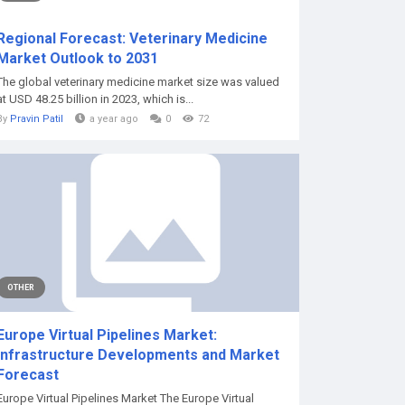
Regional Forecast: Veterinary Medicine
Market Outlook to 2031
The global veterinary medicine market size was valued
at USD 48.25 billion in 2023, which is...
By
Pravin Patil
a year ago
0
72
OTHER
Europe Virtual Pipelines Market:
Infrastructure Developments and Market
Forecast
Europe Virtual Pipelines Market The Europe Virtual