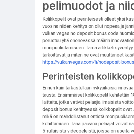
pelimuodot ja ni
Kolikkopelit ovat perinteisesti olleet yksi k
vuosina niiden kehitys on ollut nopeaa ja jän
vulkan vegas no deposit bonus code
huomiot
perustuu yhä enenevässä määrin innovaatioih
monipuolistamiseen. Tämä artikkeli syventyy 
tarkoittavat ja miten ne ovat muuttaneet kä
https://vulkanvegas.com/fi/nodeposit-bonu
Perinteisten kolikkop
Ennen kuin tarkastellaan nykyaikaisia innovaa
tausta. Ensimmäiset kolikkopelit kehitettiin 1
laitteita, jotka vetivät pelaajia ilmaisista voi
deposit bonus
kehittyessä kolikkopelit ovat s
mikä on mahdollistanut entistä monipuolisemp
kehittämisen. Tänä päivänä pelaajat voivat na
5-rullaisista videopeleistä, joissa on useita 