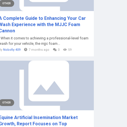
OTHER
A Complete Guide to Enhancing Your Car
Wash Experience with the MJJC Foam
Cannon
When it comes to achieving a professional-level foam
wash for your vehicle, the mjjc foam...
By
Nobofiy 409
7 months ago
0
59
OTHER
Equine Artificial Insemination Market
Growth, Report Focuses on Top