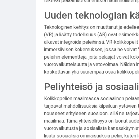
tekevät pelaamisesta entistä nautinnollisem
Uuden teknologian kä
Teknologinen kehitys on muuttanut ja edellee
(VR) ja lisätty todellisuus (AR) ovat esimerkk
alkavat integroida peleihinsä. VR-kolikkopelit 
immersiivisen kokemuksen, jossa he voivat 
peleihin elementtejä, joita pelaajat voivat 
vuorovaikutteisuutta ja vetovoimaa. Näiden 
koskettavan yhä suurempaa osaa kolikkopeli
Peliyhteisö ja sosiaa
Kolikkopelien maailmassa sosiaalinen pelaami
tarjoavat mahdollisuuksia kilpailuun ystävien
nousseet erityiseen suosioon, sillä ne tarjoav
maailmaa. Tämä yhteisöllisyys on luonut uude
vuorovaikutusta ja sosiaalista kanssakäymist
lisätä sosiaalisia ominaisuuksia peliin, kuten 