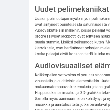
Uudet pelimekaniikat 
Uusien pelimuotojen myötä myös pelimekaniik
ovat siirtyneet perinteisestä satunnaisesta 
vuorovaikutteisiin malleihin, joissa pelaajat vo
progressiiviset jackpotit, ovat erityisen hou
suuria summia. Lisäksi pelimuodot, kuten 'Meg
kierroksella, ovat herättäneet pelaajien mielenk
koska pelaajat eivät koskaan tiedä, kuinka mon
Audiovisuaaliset elä
Kolikkopelien vetovoima ei perustu ainoastaan
visuaalisiin ja auditiivisiin elementteihin. U
mukaansatempaavia kokemuksia, joissa grafii
Huippuluokan animaatiot ja 3D-grafiikka teke
Samalla myös äänimaailma on kehittynyt, ja
musiikkia ja äänitehosteita, jotka parantavat