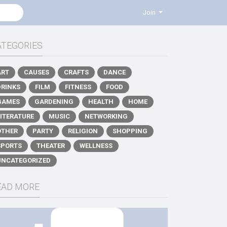
Join
ATEGORIES
ART
CAUSES
CRAFTS
DANCE
DRINKS
FILM
FITNESS
FOOD
GAMES
GARDENING
HEALTH
HOME
LITERATURE
MUSIC
NETWORKING
OTHER
PARTY
RELIGION
SHOPPING
SPORTS
THEATER
WELLNESS
UNCATEGORIZED
EAD MORE