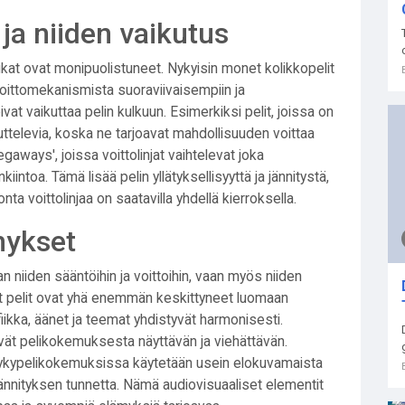
ja niiden vaikutus
at ovat monipuolistuneet. Nykyisin monet kolikkopelit
voittomekanismista suoraviivaisempiin ja
ivat vaikuttaa pelin kulkuun. Esimerkiksi pelit, joissa on
kuttelevia, koska ne tarjoavat mahdollisuuden voittaa
aways', joissa voittolinjat vaihtelevat joka
iintoa. Tämä lisää pelin yllätyksellisyyttä ja jännitystä,
ta voittolinjaa on saatavilla yhdellä kierroksella.
mykset
 niiden sääntöihin ja voittoihin, vaan myös niiden
udet pelit ovat yhä enemmän keskittyneet luomaan
kka, äänet ja teemat yhdistyvät harmonisesti.
vät pelikokemuksesta näyttävän ja viehättävän.
 nykypelikokemuksissa käytetään usein elokuvamaista
 jännityksen tunnetta. Nämä audiovisuaaliset elementit