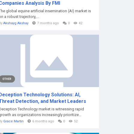
Companies Analysis By FMI
The global equine artificial insemination (AI) market is
on a robust trajectory,...
By
Akshayg Akshay
7 months ago
0
42
OTHER
Deception Technology Solutions: AI,
Threat Detection, and Market Leaders
Deception Technology market is witnessing rapid
growth as organizations increasingly prioritize...
By
Grace Martin
6 months ago
0
52