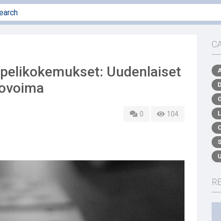
C
opelikokemukset: Uudenlaiset
tovoima
0
104
R