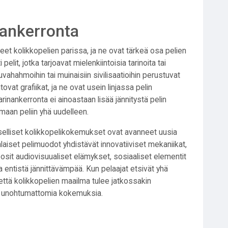
nankerronta
et kolikkopelien parissa, ja ne ovat tärkeä osa pelien
elit, jotka tarjoavat mielenkiintoisia tarinoita tai
uvahahmoihin tai muinaisiin sivilisaatioihin perustuvat
ovat grafiikat, ja ne ovat usein linjassa pelin
inankerronta ei ainoastaan lisää jännitystä pelin
maan peliin yhä uudelleen.
elliset kolikkopelikokemukset ovat avanneet uusia
enlaiset pelimuodot yhdistävät innovatiiviset mekaniikat,
osit
audiovisuualiset elämykset, sosiaaliset elementit
 entistä jännittävämpää. Kun pelaajat etsivät yhä
ttä kolikkopelien maailma tulee jatkossakin
a unohtumattomia kokemuksia.