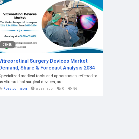
OTHER
Vitreoretinal Surgery Devices Market
Demand, Share & Forecast Analysis 2034
Specialized medical tools and apparatuses, referred to
as vitreoretinal surgical devices, are...
By
Rosy Johnson
a year ago
0
86