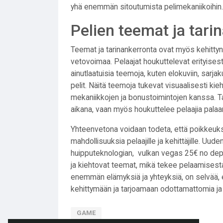
yhä enemmän sitoutumista pelimekaniikoihin.
Pelien teemat ja tari
Teemat ja tarinankerronta ovat myös kehittyne
vetovoimaa. Pelaajat houkuttelevat erityisesti p
ainutlaatuisia teemoja, kuten elokuviin, sarjak
pelit. Näitä teemoja tukevat visuaalisesti kieht
mekaniikkojen ja bonustoimintojen kanssa. Tar
aikana, vaan myös houkuttelee pelaajia palaa
Yhteenvetona voidaan todeta, että poikkeuks
mahdollisuuksia pelaajille ja kehittäjille. Uud
huipputeknologian,
vulkan vegas 25€ no dep
ja kiehtovat teemat, mikä tekee pelaamisesta
enemmän elämyksiä ja yhteyksiä, on selvää, e
kehittymään ja tarjoamaan odottamattomia j
GAME