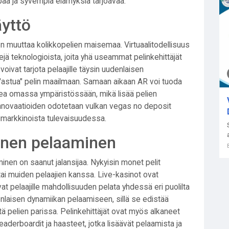
paa ja syvempiä elämyksiä tarjoavaa.
yttö
n muuttaa kolikkopelien maisemaa. Virtuaalitodellisuus
ejä teknologioista, joita yhä useammat pelinkehittäjät
voivat tarjota pelaajille täysin uudenlaisen
"astua" pelin maailmaan. Samaan aikaan AR voi tuoda
kokea omassa ympäristössään, mikä lisää pelien
innovaatioiden odotetaan
vulkan vegas no deposit
markkinoista tulevaisuudessa.
linen pelaaminen
nen on saanut jalansijaa. Nykyisin monet pelit
 tai muiden pelaajien kanssa. Live-kasinot ovat
at pelaajille mahdollisuuden pelata yhdessä eri puolilta
nlaisen dynamiikan pelaamiseen, sillä se edistää
ä pelien parissa. Pelinkehittäjät ovat myös alkaneet
leaderboardit ja haasteet, jotka lisäävät pelaamista ja