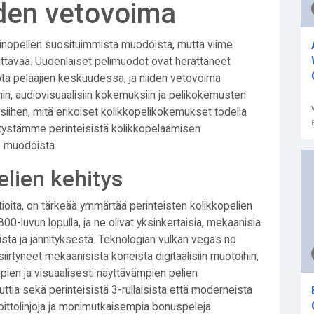
iden vetovoima
asinopelien suosituimmista muodoista, mutta viime
nittävää. Uudenlaiset pelimuodot ovat herättäneet
a pelaajien keskuudessa, ja niiden vetovoima
in, audiovisuaalisiin kokemuksiin ja pelikokemusten
siihen, mitä erikoiset kolikkopelikokemukset todella
sitystämme perinteisistä kolikkopelaamisen
s
muodoista.
elien kehitys
tioita, on tärkeää ymmärtää perinteisten kolikkopelien
800-luvun lopulla, ja ne olivat yksinkertaisia, mekaanisia
ttoista ja jännityksestä. Teknologian
vulkan vegas no
iirtyneet mekaanisista koneista digitaalisiin muotoihin,
ien ja visuaalisesti näyttävämpien pelien
uttia sekä perinteisistä 3-rullaisista että moderneista
voittolinjoja ja monimutkaisempia bonuspelejä.