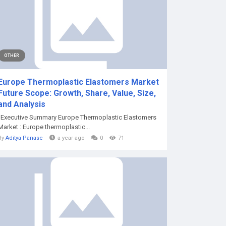
OTHER
Europe Thermoplastic Elastomers Market
Future Scope: Growth, Share, Value, Size,
and Analysis
"Executive Summary Europe Thermoplastic Elastomers
Market : Europe thermoplastic...
By
Aditya Panase
a year ago
0
71