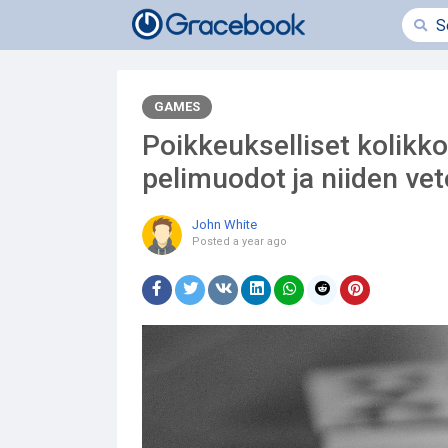
GAMES
Poikkeukselliset kolikk
pelimuodot ja niiden ve
John White
Posted
a year ago