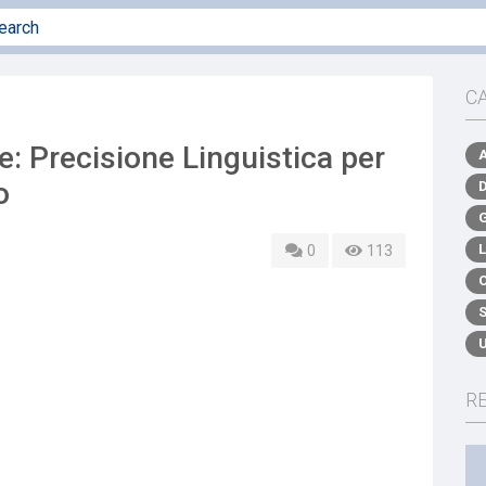
C
: Precisione Linguistica per
o
0
113
R