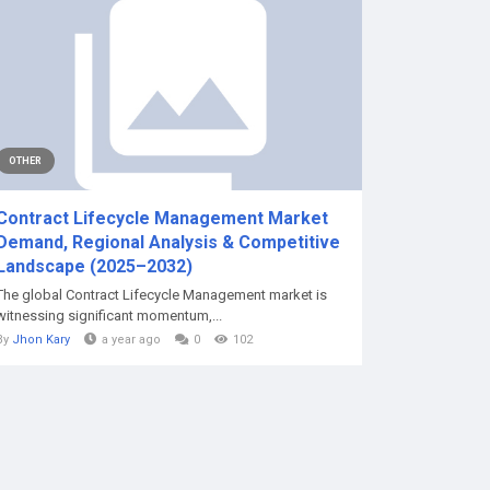
OTHER
Contract Lifecycle Management Market
Demand, Regional Analysis & Competitive
Landscape (2025–2032)
The global Contract Lifecycle Management market is
witnessing significant momentum,...
By
Jhon Kary
a year ago
0
102