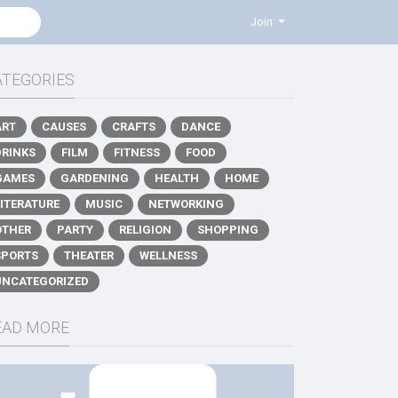
Join
ATEGORIES
ART
CAUSES
CRAFTS
DANCE
DRINKS
FILM
FITNESS
FOOD
GAMES
GARDENING
HEALTH
HOME
LITERATURE
MUSIC
NETWORKING
OTHER
PARTY
RELIGION
SHOPPING
SPORTS
THEATER
WELLNESS
UNCATEGORIZED
EAD MORE