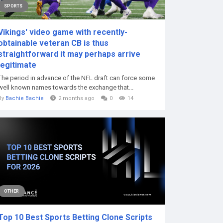
SPORTS
Vikings' video game with recently-
obtainable veteran CB is thus
straightforward it may perhaps arrive
legitimate
The period in advance of the NFL draft can force some
well known names towards the exchange that...
By
Bachie Bachie
2 months ago
0
14
OTHER
Top 10 Best Sports Betting Clone Scripts