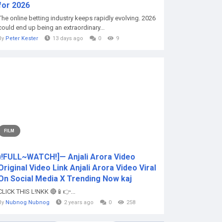
for 2026
The online betting industry keeps rapidly evolving. 2026
could end up being an extraordinary...
By
Peter Kester
13 days ago
0
9
FILM
)!FULL~WATCH!]— Anjali Arora Video
Original Video Link Anjali Arora Video Viral
On Social Media X Trending Now kaj
CLICK THIS L!NKK 🔴📱👉...
By
Nubnog Nubnog
2 years ago
0
258