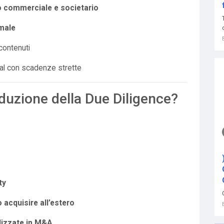
o commerciale e societario
rmale
 contenuti
eal con scadenze strette
duzione della Due Diligence?
ty
acquisire all’estero
alizzate in M&A