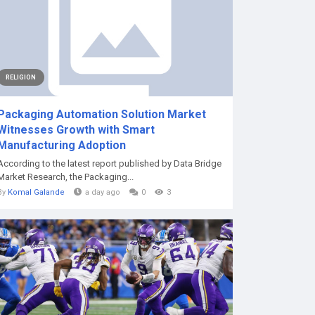
RELIGION
Packaging Automation Solution Market
Witnesses Growth with Smart
Manufacturing Adoption
According to the latest report published by Data Bridge
Market Research, the Packaging...
By
Komal Galande
a day ago
0
3