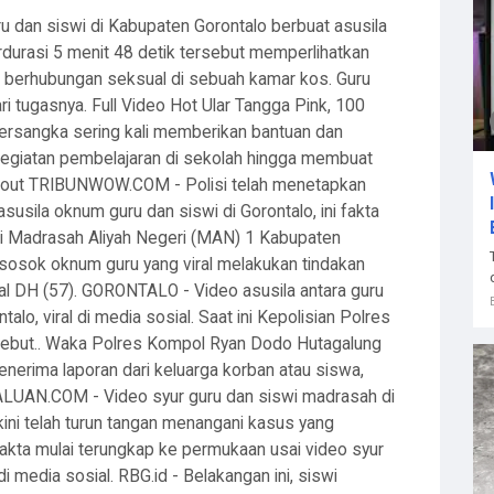
dan siswi di Kabupaten Gorontalo berbuat asusila
erdurasi 5 menit 48 detik tersebut memperlihatkan
u berhubungan seksual di sebuah kamar kos. Guru
i tugasnya. Full Video Hot Ular Tangga Pink, 100
 tersangka sering kali memberikan bantuan dan
i kegiatan pembelajaran di sekolah hingga membuat
bout TRIBUNWOW.COM - Polisi telah menetapkan
susila oknum guru dan siswi di Gorontalo, ini fakta
swi Madrasah Aliyah Negeri (MAN) 1 Kabupaten
 sosok oknum guru yang viral melakukan tindakan
sial DH (57). GORONTALO - Video asusila antara guru
alo, viral di media sosial. Saat ini Kepolisian Polres
ersebut.. Waka Polres Kompol Ryan Dodo Hutagalung
enerima laporan dari keluarga korban atau siswa,
HALUAN.COM - Video syur guru dan siswi madrasah di
i kini telah turun tangan menangani kasus yang
akta mulai terungkap ke permukaan usai video syur
i media sosial. RBG.id - Belakangan ini, siswi