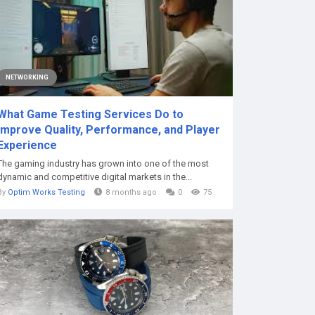
NETWORKING
What Game Testing Services Do to
Improve Quality, Performance, and Player
Experience
The gaming industry has grown into one of the most
dynamic and competitive digital markets in the...
By
Optim Works Testing
8 months ago
0
75