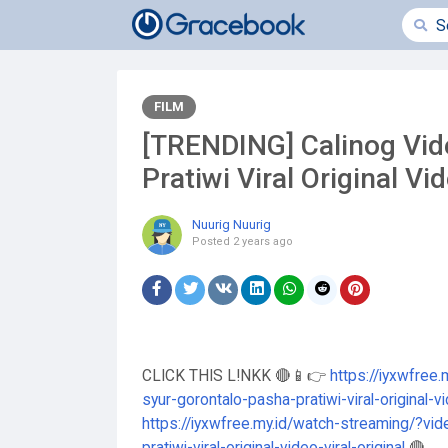
FILM
[TRENDING] Calinog Vid
Pratiwi Viral Original Vi
Nuurig Nuurig
Posted
2 years ago
CLICK THIS L!NKK 🔴📱👉
https://iyxwfree
syur-gorontalo-pasha-pratiwi-viral-original-vi
https://iyxwfree.my.id/watch-streaming/?vi