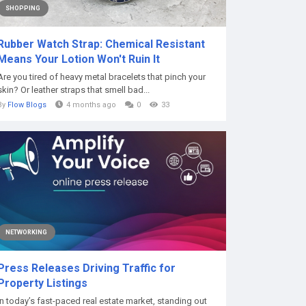
SHOPPING
Rubber Watch Strap: Chemical Resistant
Means Your Lotion Won't Ruin It
Are you tired of heavy metal bracelets that pinch your
skin? Or leather straps that smell bad...
By
Flow Blogs
4 months ago
0
33
NETWORKING
Press Releases Driving Traffic for
Property Listings
In today’s fast-paced real estate market, standing out