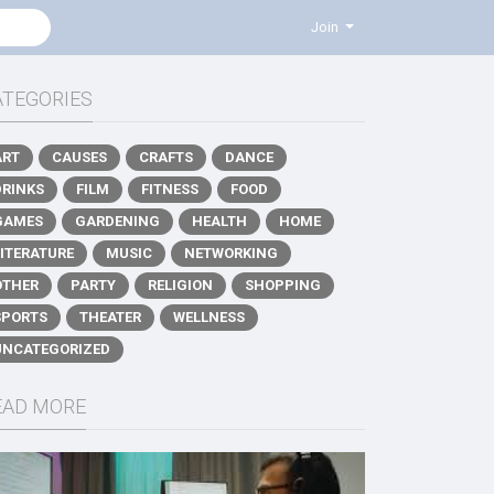
Join
ATEGORIES
ART
CAUSES
CRAFTS
DANCE
DRINKS
FILM
FITNESS
FOOD
GAMES
GARDENING
HEALTH
HOME
LITERATURE
MUSIC
NETWORKING
OTHER
PARTY
RELIGION
SHOPPING
SPORTS
THEATER
WELLNESS
UNCATEGORIZED
EAD MORE