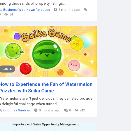
among thousands of property listings...
By
Business Wire News Releases
8 months ago
0
84
GAMES
How to Experience the Fun of Watermelon
Puzzles with Suika Game
Watermelons aren’t just delicious; they can also provide
a delightful challenge when turned...
By
Courtney Gardner
9 months ago
0
242