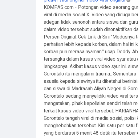
pratiwi-viral-original-video-viral-original
🔴
KOMPAS.com - Potongan video seorang guru 
viral di media sosial X. Video yang diduga b
adegan tidak senonoh antara siswa dan gur
dalam video tersebut sudah dinonaktifkan dar
Persen Original: Cek Link di Sini "Modusnya
perhatian lebih kepada korban, dalam hal in
korban pun merasa nyaman," ucap Deddy. A
tersangka dalam kasus viral video syur atau a
lengkapnya. Akibat kasus video syur ini, si
Gorontalo itu mengalami trauma.. Sementara
asusila kepada siswinya itu diketahui berini
dan siswa di Madrasah Aliyah Negeri di Goront
Gorontalo sedang menyelidiki video viral t
mengatakan, pihak kepolisian sendiri telah m
terkait kasus video viral tersebut. HARIAN
Gorontalo tengah viral di media sosial, polis
menghebohkan tersebut. Kini satu per satu f
yang berdurasi 5 menit 48 detik itu tersebar d