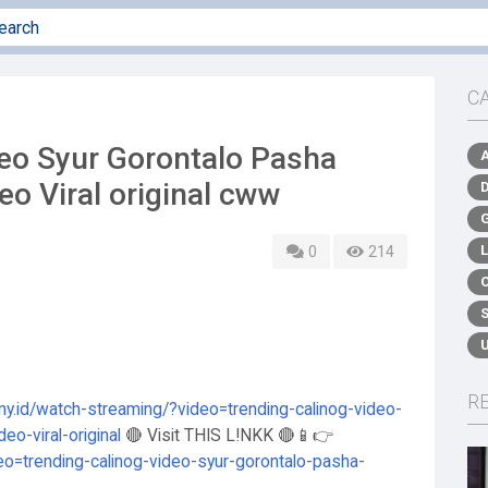
C
eo Syur Gorontalo Pasha
deo Viral original cww
0
214
R
.my.id/watch-streaming/?video=trending-calinog-video-
deo-viral-original
🔴 Visit THIS L!NKK 🔴📱👉
deo=trending-calinog-video-syur-gorontalo-pasha-