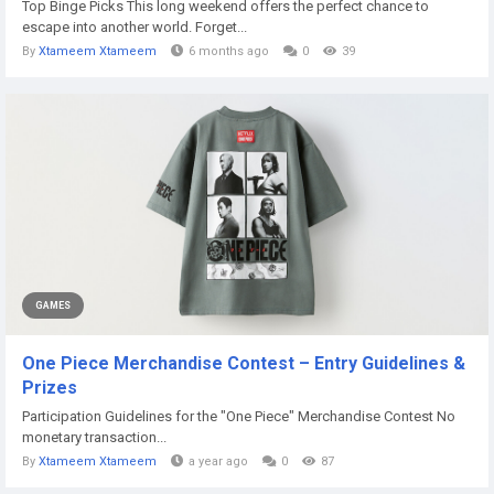
Top Binge Picks This long weekend offers the perfect chance to
escape into another world. Forget...
By
Xtameem Xtameem
6 months ago
0
39
GAMES
One Piece Merchandise Contest – Entry Guidelines &
Prizes
Participation Guidelines for the "One Piece" Merchandise Contest No
monetary transaction...
By
Xtameem Xtameem
a year ago
0
87