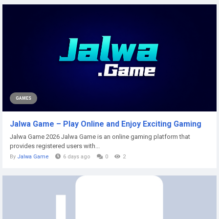
GAMES
Jalwa Game – Play Online and Enjoy Exciting Gaming
Jalwa Game 2026 Jalwa Game is an online gaming platform that
provides registered users with...
By
Jalwa Game
6 days ago
0
2