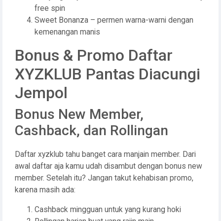
free spin
Sweet Bonanza – permen warna-warni dengan
kemenangan manis
Bonus & Promo Daftar
XYZKLUB Pantas Diacungi
Jempol
Bonus New Member,
Cashback, dan Rollingan
Daftar xyzklub tahu banget cara manjain member. Dari
awal daftar aja kamu udah disambut dengan bonus new
member. Setelah itu? Jangan takut kehabisan promo,
karena masih ada:
Cashback mingguan untuk yang kurang hoki