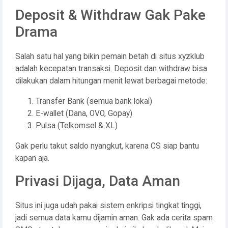
Deposit & Withdraw Gak Pake
Drama
Salah satu hal yang bikin pemain betah di situs xyzklub
adalah kecepatan transaksi. Deposit dan withdraw bisa
dilakukan dalam hitungan menit lewat berbagai metode:
Transfer Bank (semua bank lokal)
E-wallet (Dana, OVO, Gopay)
Pulsa (Telkomsel & XL)
Gak perlu takut saldo nyangkut, karena CS siap bantu
kapan aja.
Privasi Dijaga, Data Aman
Situs ini juga udah pakai sistem enkripsi tingkat tinggi,
jadi semua data kamu dijamin aman. Gak ada cerita spam