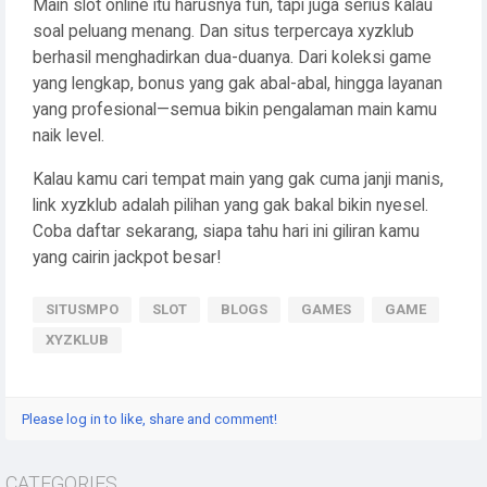
Main slot online itu harusnya fun, tapi juga serius kalau
soal peluang menang. Dan situs terpercaya xyzklub
berhasil menghadirkan dua-duanya. Dari koleksi game
yang lengkap, bonus yang gak abal-abal, hingga layanan
yang profesional—semua bikin pengalaman main kamu
naik level.
Kalau kamu cari tempat main yang gak cuma janji manis,
link xyzklub adalah pilihan yang gak bakal bikin nyesel.
Coba daftar sekarang, siapa tahu hari ini giliran kamu
yang cairin jackpot besar!
SITUSMPO
SLOT
BLOGS
GAMES
GAME
XYZKLUB
Please log in to like, share and comment!
CATEGORIES