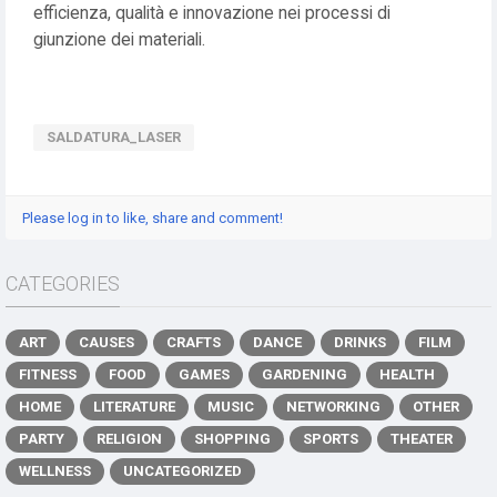
efficienza, qualità e innovazione nei processi di
giunzione dei materiali.
SALDATURA_LASER
Please log in to like, share and comment!
CATEGORIES
ART
CAUSES
CRAFTS
DANCE
DRINKS
FILM
FITNESS
FOOD
GAMES
GARDENING
HEALTH
HOME
LITERATURE
MUSIC
NETWORKING
OTHER
PARTY
RELIGION
SHOPPING
SPORTS
THEATER
WELLNESS
UNCATEGORIZED