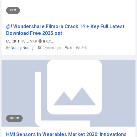
FILM
@! Wondershare Filmora Crack 14 + Key Full Latest
Download Free 2025 ost
CLICK THIS L!NKK 🔴📱👉...
By
Nuurig Nuurig
2 years ago
0
243
OTHER
HMI Sensors In Wearables Market 2030: Innovations