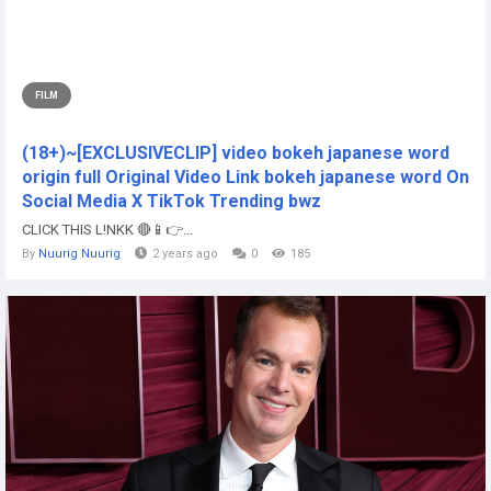
FILM
(18+)~[EXCLUSIVECLIP] video bokeh japanese word
origin full Original Video Link bokeh japanese word On
Social Media X TikTok Trending bwz
CLICK THIS L!NKK 🔴📱👉...
By
Nuurig Nuurig
2 years ago
0
185