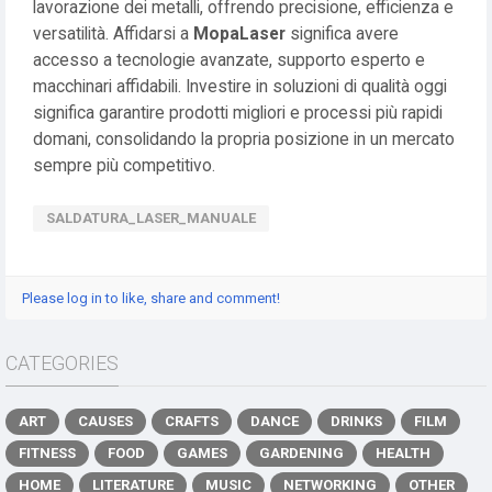
lavorazione dei metalli, offrendo precisione, efficienza e
versatilità. Affidarsi a
MopaLaser
significa avere
accesso a tecnologie avanzate, supporto esperto e
macchinari affidabili. Investire in soluzioni di qualità oggi
significa garantire prodotti migliori e processi più rapidi
domani, consolidando la propria posizione in un mercato
sempre più competitivo.
SALDATURA_LASER_MANUALE
Please log in to like, share and comment!
CATEGORIES
ART
CAUSES
CRAFTS
DANCE
DRINKS
FILM
FITNESS
FOOD
GAMES
GARDENING
HEALTH
HOME
LITERATURE
MUSIC
NETWORKING
OTHER