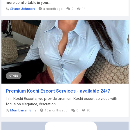
more comfortable in your...
By
Shane Johnson
a month ago
0
14
OTHER
Premium Kochi Escort Services - available 24/7
In In Kochi Escorts, we provide premium Kochi escort services with
focus on elegance, discretion...
By
Mumbaicall Girls
10 months ago
0
90