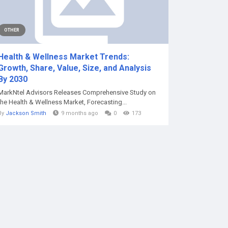
OTHER
Health & Wellness Market Trends:
Growth, Share, Value, Size, and Analysis
By 2030
MarkNtel Advisors Releases Comprehensive Study on
the Health & Wellness Market, Forecasting...
By
Jackson Smith
9 months ago
0
173