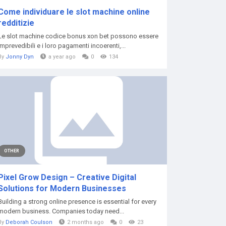
Come individuare le slot machine online
redditizie
Le slot machine codice bonus xon bet possono essere
imprevedibili e i loro pagamenti incoerenti,...
By
Jonny Dyn
a year ago
0
134
OTHER
Pixel Grow Design – Creative Digital
Solutions for Modern Businesses
Building a strong online presence is essential for every
modern business. Companies today need...
By
Deborah Coulson
2 months ago
0
23