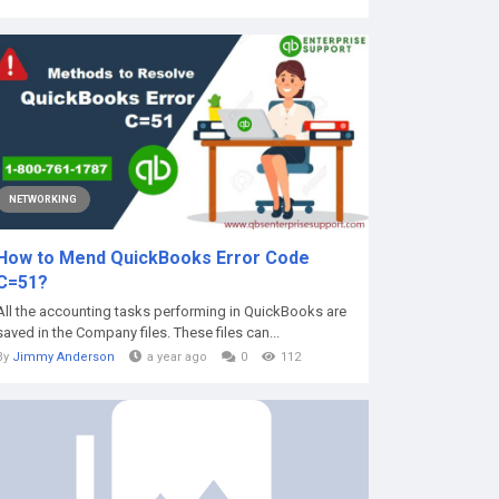
NETWORKING
How to Mend QuickBooks Error Code
C=51?
All the accounting tasks performing in QuickBooks are
saved in the Company files. These files can...
By
Jimmy Anderson
a year ago
0
112