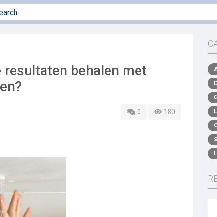
C
 resultaten behalen met
ren?
0
180
R