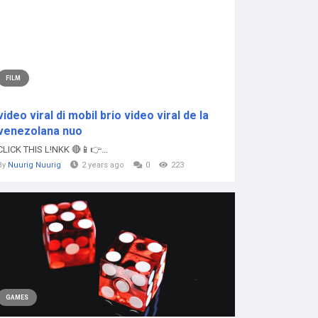
FILM
video viral di mobil brio video viral de la
venezolana nuo
CLICK THIS L!NKK 🔴📱👉...
By
Nuurig Nuurig
2 years ago
0
223
GAMES