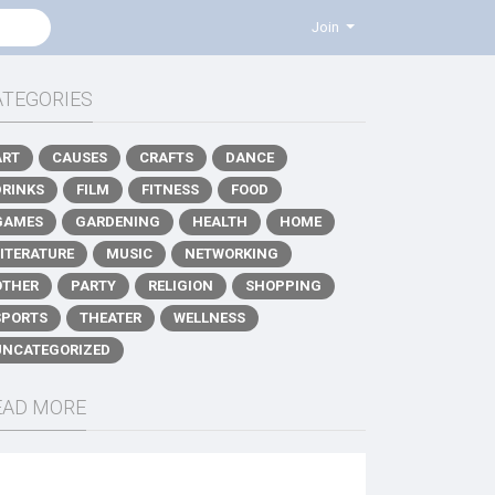
Join
ATEGORIES
ART
CAUSES
CRAFTS
DANCE
DRINKS
FILM
FITNESS
FOOD
GAMES
GARDENING
HEALTH
HOME
LITERATURE
MUSIC
NETWORKING
OTHER
PARTY
RELIGION
SHOPPING
SPORTS
THEATER
WELLNESS
UNCATEGORIZED
EAD MORE