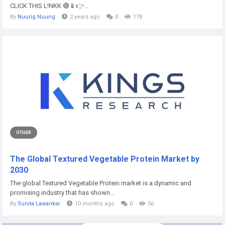
CLICK THIS L!NKK 🔴📱👉...
By
Nuurig Nuurig
2 years ago
0
178
OTHER
The Global Textured Vegetable Protein Market by
2030
The global Textured Vegetable Protein market is a dynamic and
promising industry that has shown...
By
Sunita Lawankar
10 months ago
0
56