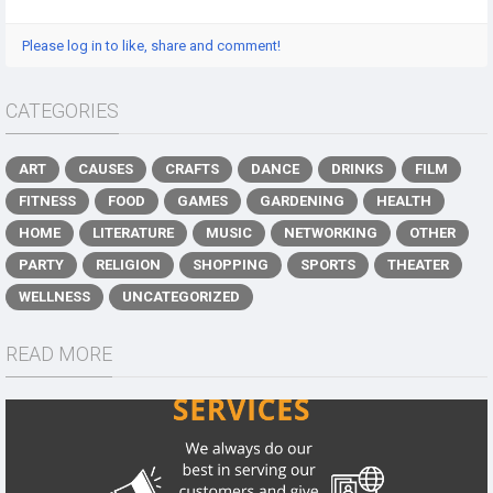
Please log in to like, share and comment!
CATEGORIES
ART
CAUSES
CRAFTS
DANCE
DRINKS
FILM
FITNESS
FOOD
GAMES
GARDENING
HEALTH
HOME
LITERATURE
MUSIC
NETWORKING
OTHER
PARTY
RELIGION
SHOPPING
SPORTS
THEATER
WELLNESS
UNCATEGORIZED
READ MORE