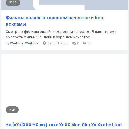
FOOD
Фильмы онлайн в хорошем качестве и без
рекламы
Смотреть фильмы онлайн в хорошем качестве. В наше время
смотреть фильмы онлайн в хорошем качестве...
By
Worksale Worksale
9 months ago
0
66
FILM
+>![xXx]XXX!+Xnxx) xnxx XnXX blue film Xx Xxx hot tod