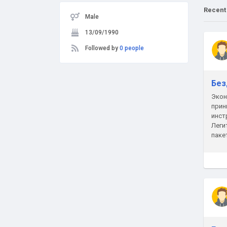
Recent
Male
13/09/1990
Followed by
0 people
Без
Экон
прин
инст
Леги
паке
нагр