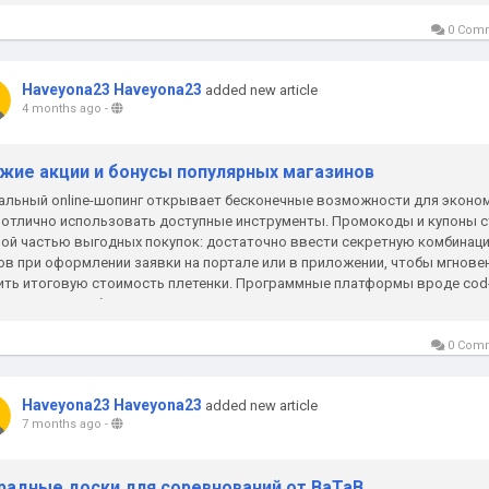
0 Com
Haveyona23 Haveyona23
added new article
4 months ago
-
жие акции и бонусы популярных магазинов
альный online-шопинг открывает бесконечные возможности для эконом
 отлично использовать доступные инструменты. Промокоды и купоны 
ой частью выгодных покупок: достаточно ввести секретную комбинац
ов при оформлении заявки на портале или в приложении, чтобы мгнове
ить итоговую стоимость плетенки. Программные платформы вроде cod
o.com очень облегчают...
0 Com
Haveyona23 Haveyona23
added new article
7 months ago
-
радные доски для соревнований от BaTaB