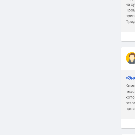
на с
Пром
прив
Пред
код 
«Эн
Комп
плас
кото
газо
прои
долг