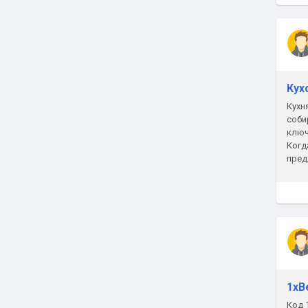
Кух
Кухн
соби
ключ
Когд
пред
дела
1xB
Код 