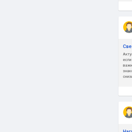
Све
Акту
если
важн
знак
сниз
prom
Наг