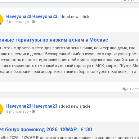
Haveyona23 Haveyona23
added new article
7 months ago
-
онные гарнитуры по низким ценам в Москве
я - это не просто место для приготовления пищи, но и сердце дома, где
раются семья и друзья. Безупречный выбор кухонного гарнитура играет
евую роль в проектировании приятной и многофункциональной атмос
а вы отыскиваете отменный кухонный гарнитур в МСК, фирма "Кухни Sh
лагает безграничный ассортиментный набор и конкурентные цены, что
ет ее отличным выбором для...
0 Com
Haveyona23 Haveyona23
added new article
8 months ago
-
et бонус промокод 2026: 1XWAP | €130
1xBet 2026 - 1XWAP. Введите его при регистрации на сервисе, пополните 