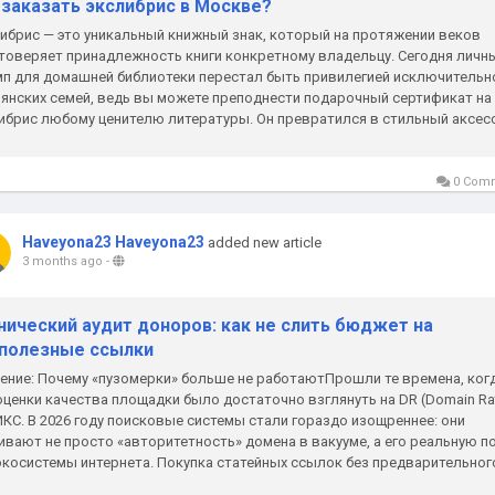
 заказать экслибрис в Москве?
ибрис — это уникальный книжный знак, который на протяжении веков
товеряет принадлежность книги конкретному владельцу. Сегодня личн
п для домашней библиотеки перестал быть привилегией исключительн
янских семей, ведь вы можете преподнести подарочный сертификат на
ибрис любому ценителю литературы. Он превратился в стильный аксесс
рый подчеркивает...
0 Com
Haveyona23 Haveyona23
added new article
3 months ago
-
нический аудит доноров: как не слить бюджет на
полезные ссылки
ение: Почему «пузомерки» больше не работаютПрошли те времена, ког
оценки качества площадки было достаточно взглянуть на DR (Domain Ra
ИКС. В 2026 году поисковые системы стали гораздо изощреннее: они
ивают не просто «авторитетность» домена в вакууме, а его реальную п
экосистемы интернета. Покупка статейных ссылок без предварительног
а...