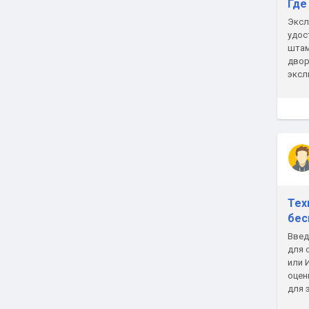
Где
Эксл
удос
штам
двор
эксл
кото
Тех
бес
Введ
для 
или 
оцен
для 
аудит