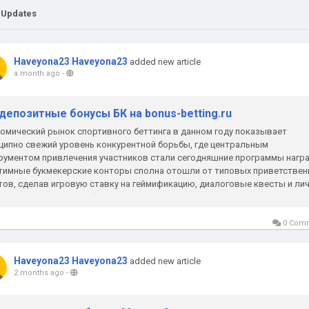
 Updates
Haveyona23 Haveyona23
added new article
a month ago
-
депозитные бонусы БК на bonus-betting.ru
омический рынок спортивного беттинга в данном году показывает
ципно свежий уровень конкурентной борьбы, где центральным
рументом привлечения участников стали сегодняшние программы нагр
тимные букмекерские конторы сполна отошли от типовых приветствен
тов, сделав игровую ставку на геймификацию, диалоговые квесты и ли
ады. Наукоемкие платформы анализируют...
0 Com
Haveyona23 Haveyona23
added new article
2 months ago
-