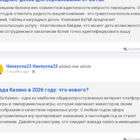
нешнем бизнесе вес совместной идентичности непросто переоценить. 
етодов отметить редкость вашей компании - это грамотное использова
жей, таблиц и наградных досок. Компания BaTaB предлагает
коклассную услугу - пластиковые бейджи, что может дать возможност
м сотрудникам и заказчикам более точно идентифицировать вашу
анию. Портал компании batab.ru...
0 Com
Haveyona23 Haveyona23
added new article
7 months ago
-
ада Казино в 2026 году: что нового?
da Казино - одна из наиболее общераспространенных интернет платфо
игры в темпераментные игры, которая завлекает инвесторов своим
ообразием и качеством сервисных услуг. С любым годом сфера
устремленных игр претерпевает изменения, и настоящий год не станет
ючением. Давайте рассмотрим, что ожидает вавада casino в имеющемс
оно будет приспосабливаться к эффективным...
0 Com