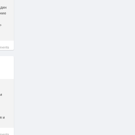
Один
ние
ь
ments
рм
я и
ments