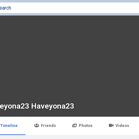
eyona23 Haveyona23
Timeline
Friends
Photos
Videos