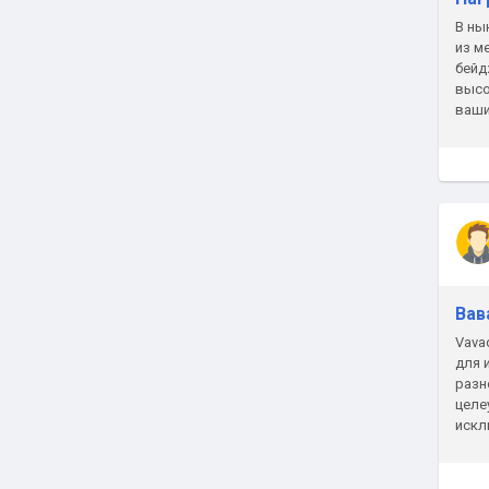
В ны
из м
бейд
высо
ваши
комп
Вав
Vava
для 
разн
целе
искл
как 