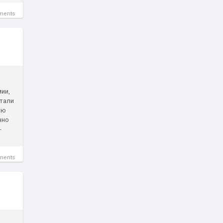
ments
ии,
стали
ию
нно
-
ments