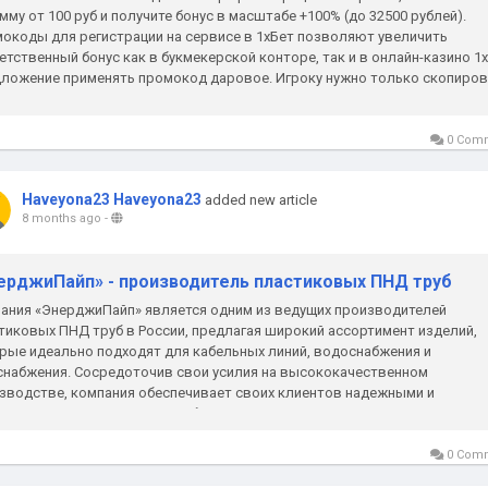
умму от 100 руб и получите бонус в масштабе +100% (до 32500 рублей).
окоды для регистрации на сервисе в 1хБет позволяют увеличить
етственный бонус как в букмекерской конторе, так и в онлайн-казино 1x
ложение применять промокод даровое. Игроку нужно только скопиров
и перейти по подходящей...
0 Com
Haveyona23 Haveyona23
added new article
8 months ago
-
ерджиПайп» - производитель пластиковых ПНД труб
ания «ЭнерджиПайп» является одним из ведущих производителей
тиковых ПНД труб в России, предлагая широкий ассортимент изделий,
рые идеально подходят для кабельных линий, водоснабжения и
снабжения. Сосредоточив свои усилия на высококачественном
зводстве, компания обеспечивает своих клиентов надежными и
овечными полимерными трубами, соответствующими современным...
0 Com