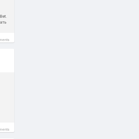
Bet.
ать
ments
ments