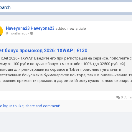
Haveyona23 Haveyona23
added new article
8 months ago
-
et бонус промокод 2026: 1XWAP | €130
1xBet 2026 - 1XWAP. Введите его при регистрации на сервисе, пополните 
умму от 100 руб и получите бонус в масштабе +100% (до 32500 рублей).
окоды для регистрации на сервисе в 1хБет позволяют увеличить
етственный бонус как в букмекерской конторе, так и в онлайн-казино 1x
ложение применять промокод даровое. Игроку нужно только скопиров
и перейти по подходящей...
0 Com
e log in to like, share and comment!