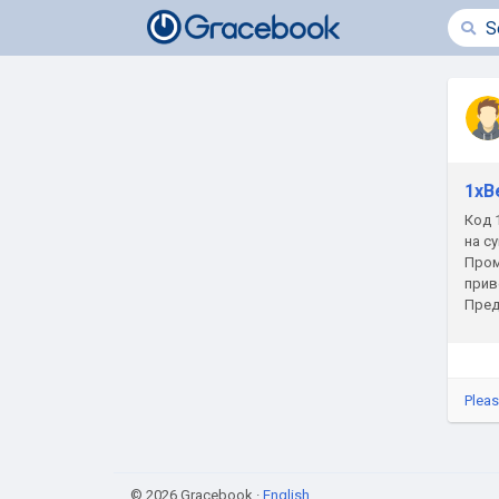
1xB
Код 
на с
Пром
прив
Пред
код 
Pleas
© 2026 Gracebook ·
English