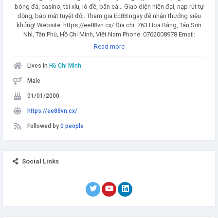
bóng đá, casino, tài xỉu, lô đề, bắn cá... Giao diện hiện đại, nạp rút tự
động, bảo mật tuyệt đối. Tham gia EE88 ngay để nhận thưởng siêu
khủng! Website: https://ee88vn.cx/ Địa chỉ: 763 Hoa Bằng, Tân Sơn
Nhì, Tân Phú, Hồ Chí Minh, Việt Nam Phone: 0762008978 Email:
linkee88vncx@gmail.com Tags: #nhacaiee88, #ee88, #ee88uytin
Read more
Google Site: https://sites.google.com/view/linkee88vncx
Lives in
Hồ Chí Minh
Male
01/01/2000
https://ee88vn.cx/
Followed by
0 people
Social Links