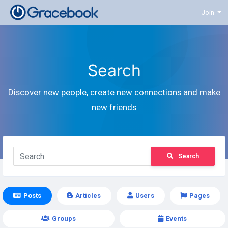
Join
Search
Discover new people, create new connections and make
new friends
Search
Posts
Articles
Users
Pages
Groups
Events