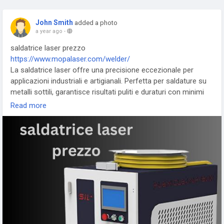
John Smith
added a photo
a year ago
-
saldatrice laser prezzo
https://www.mopalaser.com/welder/
La saldatrice laser offre una precisione eccezionale per
applicazioni industriali e artigianali. Perfetta per saldature su
metalli sottili, garantisce risultati puliti e duraturi con minimi
interventi manuali. Ideale per settori come gioielleria,
Read more
elettronica e meccanica di precisione.
#saldatricelaser
#prezzosaldatrice
#saldaturalaser
#tecnologialaser
#lavorazionemetalli
#saldaturaprecisa
#industria