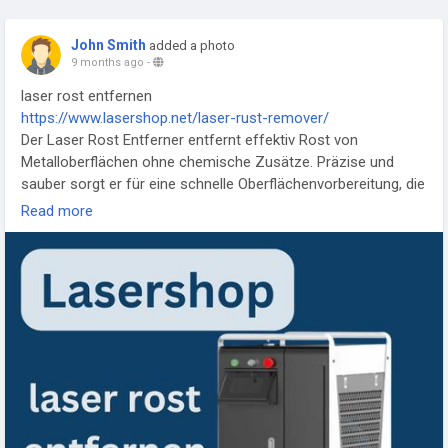
John Smith
added a photo
9 months ago
-
laser rost entfernen
https://www.lasershop.net/laser-rust-remover/
Der Laser Rost Entferner entfernt effektiv Rost von
Metalloberflächen ohne chemische Zusätze. Präzise und
sauber sorgt er für eine schnelle Oberflächenvorbereitung, die
für Lackierungen oder Schweißarbeiten ideal ist. Dank
Read more
moderner Lasertechnologie werden Materialschäden
minimiert und Umweltbelastungen reduziert.
#LaserRostEntfernen
#Rostfrei
#Metallpflege
#Industrietechnik
#Oberflächenreinigung
#Lasertechnologie
#EffizienteRostentfernung
#SaubereMetallflächen