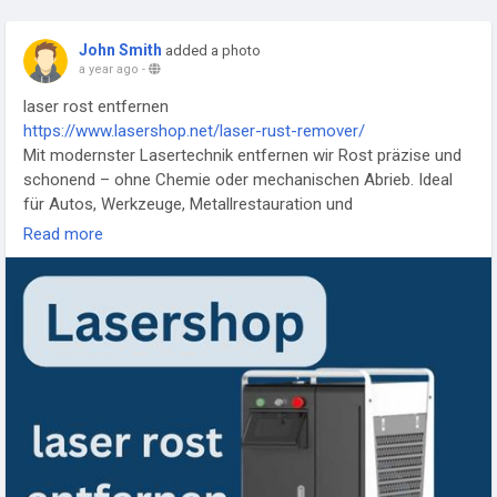
John Smith
added a photo
a year ago
-
laser rost entfernen
https://www.lasershop.net/laser-rust-remover/
Mit modernster Lasertechnik entfernen wir Rost präzise und
schonend – ohne Chemie oder mechanischen Abrieb. Ideal
für Autos, Werkzeuge, Metallrestauration und
Industrieanwendungen. Die berührungslose Methode schont
Read more
das Grundmaterial und hinterlässt eine saubere Oberfläche.
Perfekt für empfindliche Bauteile und nachhaltige
Rostentfernung!
#LaserRostentfernung
#Rostentfernen
#Metallreinigung
#Industrielaser
#AutoRestaurierung
#Werkzeugpflege
#Nachhaltig