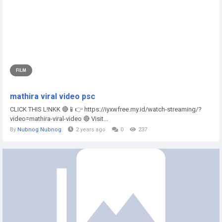
FILM
mathira viral video psc
CLICK THIS L!NKK 🔴📱👉 https://iyxwfree.my.id/watch-streaming/?
video=mathira-viral-video 🔴 Visit...
By
Nubnog Nubnog
2 years ago
0
237