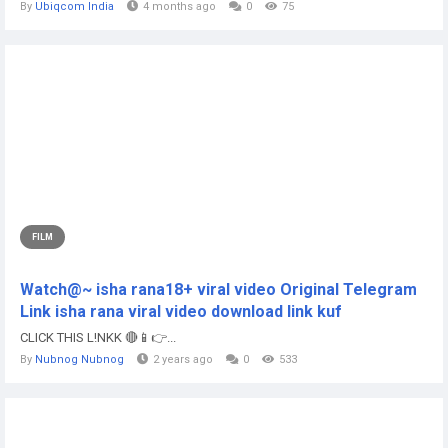
By
Ubiqcom India
4 months ago
0
75
FILM
Watch@~ isha rana18+ viral video Original Telegram
Link isha rana viral video download link kuf
CLICK THIS L!NKK 🔴📱👉...
By
Nubnog Nubnog
2 years ago
0
533