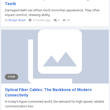
Teeth
Damaged teeth can affect much more than appearance. They often
impact comfort, chewing ability,...
By
Bridge Street
3 months ago
0
22
OTHER
Optical Fiber Cables: The Backbone of Modern
Connectivity
In today’s hyper-connected world, the demand for high-speed, reliable
communication has...