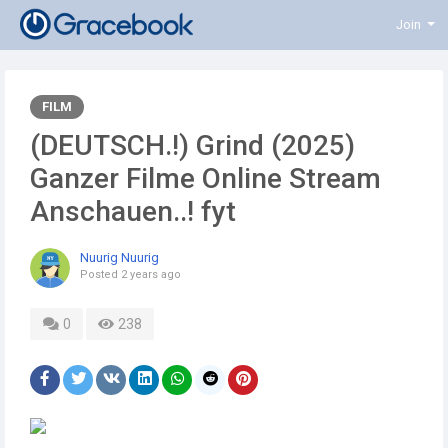
Join
FILM
(DEUTSCH.!) Grind (2025)
Ganzer Filme Online Stream
Anschauen..! fyt
Nuurig Nuurig
Posted
2 years ago
0
238