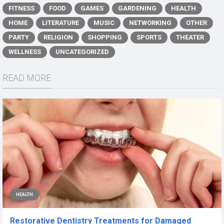
FITNESS
FOOD
GAMES
GARDENING
HEALTH
HOME
LITERATURE
MUSIC
NETWORKING
OTHER
PARTY
RELIGION
SHOPPING
SPORTS
THEATER
WELLNESS
UNCATEGORIZED
READ MORE
HEALTH
Restorative Dentistry Treatments for Damaged